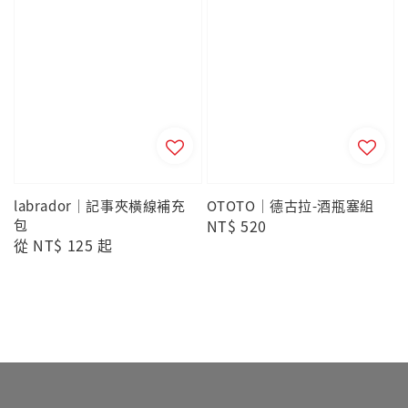
labrador｜記事夾橫線補充
OTOTO｜德古拉-酒瓶塞組
包
Regular
NT$ 520
Regular
從
NT$ 125
起
price
price