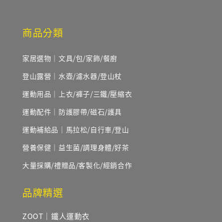
商品分類
家居選物｜文具/包/家飾/餐廚
登山露營｜水壺/濾水器/登山杖
運動用品｜上衣/褲子/三鐵/壓縮衣
運動配件｜防護膠帶/磁石/護具
運動補給品｜馬拉松/自行車/登山
營養保健｜益生菌/調理身體/好茶
大量採購/禮贈品/客製化/經銷合作
品牌精選
ZOOT｜鐵人運動衣