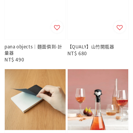
pana objects｜麵面俱到-計
【QUALY】山竹開瓶器
量器
Regular
NT$ 680
Regular
NT$ 490
price
price