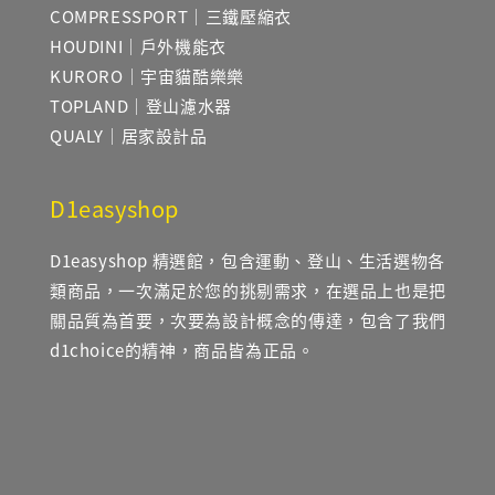
COMPRESSPORT｜三鐵壓縮衣
HOUDINI｜戶外機能衣
KURORO｜宇宙貓酷樂樂
TOPLAND｜登山濾水器
QUALY｜居家設計品
D1easyshop
D1easyshop 精選館，包含運動、登山、生活選物各
類商品，一次滿足於您的挑剔需求，在選品上也是把
關品質為首要，次要為設計概念的傳達，包含了我們
d1choice的精神，商品皆為正品。