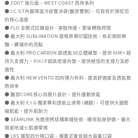
● ZOOT 強化版 – WEST COAST 西岸系列
● I.C.S.T內層降溫冷卻置冰袋(腹部雙側) – 可有效於降低您
的核心溫度
● FLO 全開式拉鍊設計 - 穿脫快速，節省轉換時間
● 義大利 SUBLIMATION 直噴昇華印圖技術 – 色彩飽和鮮
豔、賽場中的亮點
● 義大利 PRO CARBON 超透氣3D立體褲墊 – 提供 6HR+ 超
持久支撐力，P.H.I.F超高密度內墊，提供絕佳的支撐力及舒
適性
● 義大利 NEW VENTO 四向彈力布料 - 提高舒適度及透氣散
熱效率
● 腹部CORE核心加壓片設計 – 提升運動效能
● 義大利 E.I.G 獨家專利透氣止滑帶 (褲腳) – 可提供大腿壓
縮肌能，提升肌耐力
● SEAMLINK 先進密拷結構車縫技術 - 確保貼身舒適，最大
限度地減少肌膚摩擦
● LKS 蝶型四分隔口袋 – 橫置式後背超大容量口袋