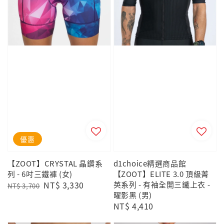
優惠
【ZOOT】CRYSTAL 晶鑽系
d1choice精選商品館
列 - 6吋三鐵褲 (女)
【ZOOT】ELITE 3.0 頂級菁
Regular
Sale
NT$ 3,330
英系列 - 有袖全開三鐵上衣 -
NT$ 3,700
曜影黑 (男)
price
price
Regular
NT$ 4,410
price