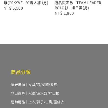
離子SKYVE - 9"鐵人褲 (男)
聯名限定款 - TEAM LEADER
Regular
NT$ 5,500
POLO衫 - 旭日黑(男)
Regular
NT$ 1,800
price
price
商品分類
家居選物｜文具/包/家飾/餐廚
登山露營｜水壺/濾水器/登山杖
運動用品｜上衣/褲子/三鐵/壓縮衣