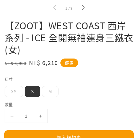
1
/
9
【ZOOT】WEST COAST 西岸
系列 - ICE 全開無袖連身三鐵衣
(女)
Regular
Sale
NT$ 6,210
優惠
NT$ 6,900
price
price
尺寸
XS
S
M
數量
加入購物車