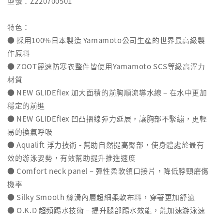
型號：Z220700501
特色：
● 採用100%日本製造 Yamamoto公司生產的世界最高級製
作原料
● ZOOT競速防寒衣整件皆使用Yamamoto SCS等級高浮力
材質
● NEW GLIDEflex 加大面積的前胸順流導水線 – 在水中更加
穩定的前進
● NEW GLIDEflex 凹凸摺線彈力延展，讓胸部不緊繃，更輕
易的換氣呼吸
● Aqualift 浮力技術 - 幫助自然提高臀部，使身體處於最有
效的游泳姿勢，有效幫助提升推進速度
● Comfort neck panel – 彈性柔軟領口接片，降低脖頸磨傷
機率
● Silky Smooth 絲滑內層超細柔軟布料，穿著更加舒適
● O.K.D 超頻踢水技術 – 提升腿部踢水效能，能加速游泳速