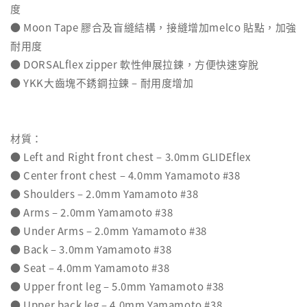
度
● Moon Tape 膠合及盲縫結構，接縫增加melco 貼點，加強
耐用度
● DORSALflex zipper 軟性伸展拉鍊，方便快速穿脫
● YKK大齒塊不銹鋼拉鍊 – 耐用度增加
材質：
● Left and Right front chest – 3.0mm GLIDEflex
● Center front chest – 4.0mm Yamamoto #38
● Shoulders – 2.0mm Yamamoto #38
● Arms – 2.0mm Yamamoto #38
● Under Arms – 2.0mm Yamamoto #38
● Back – 3.0mm Yamamoto #38
● Seat – 4.0mm Yamamoto #38
● Upper front leg – 5.0mm Yamamoto #38
● Upper back leg – 4.0mm Yamamoto #38