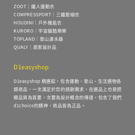
ZOOT｜鐵人運動衣
COMPRESSPORT｜三鐵壓縮衣
HOUDINI｜戶外機能衣
KURORO｜宇宙貓酷樂樂
TOPLAND｜登山濾水器
QUALY｜居家設計品
D1easyshop
D1easyshop 精選館，包含運動、登山、生活選物各
類商品，一次滿足於您的挑剔需求，在選品上也是把
關品質為首要，次要為設計概念的傳達，包含了我們
d1choice的精神，商品皆為正品。