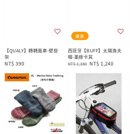
優惠
【QUALY】轉轉風車-壁掛
西班牙【BUFF】太陽漁夫
架
帽-墨綠卡其
Regular
NT$ 390
Regular
Sale
NT$ 1,240
NT$ 1,380
price
price
price