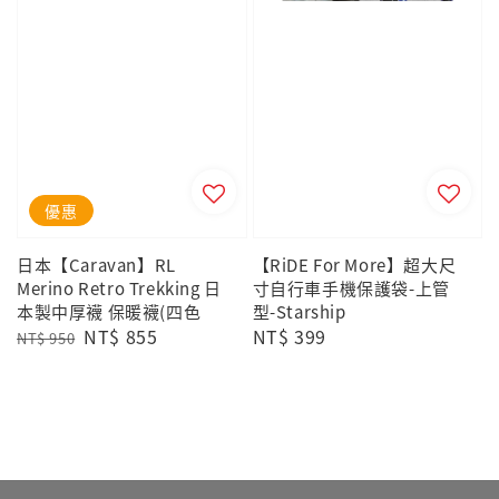
優惠
日本【Caravan】RL
【RiDE For More】超大尺
Merino Retro Trekking 日
寸自行車手機保護袋-上管
本製中厚襪 保暖襪(四色
型-Starship
Regular
Sale
NT$ 855
Regular
NT$ 399
NT$ 950
price
price
price