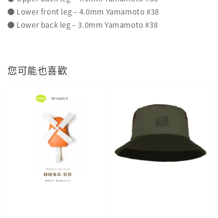
● Lower front leg – 4.0mm Yamamoto #38
● Lower back leg – 3.0mm Yamamoto #38
您可能也喜歡