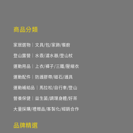
商品分類
家居選物｜文具/包/家飾/餐廚
登山露營｜水壺/濾水器/登山杖
運動用品｜上衣/褲子/三鐵/壓縮衣
運動配件｜防護膠帶/磁石/護具
運動補給品｜馬拉松/自行車/登山
營養保健｜益生菌/調理身體/好茶
大量採購/禮贈品/客製化/經銷合作
品牌精選