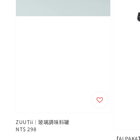
ZUUTii｜玻璃調味料罐
Regular
NT$ 298
price
【ALPAKA】