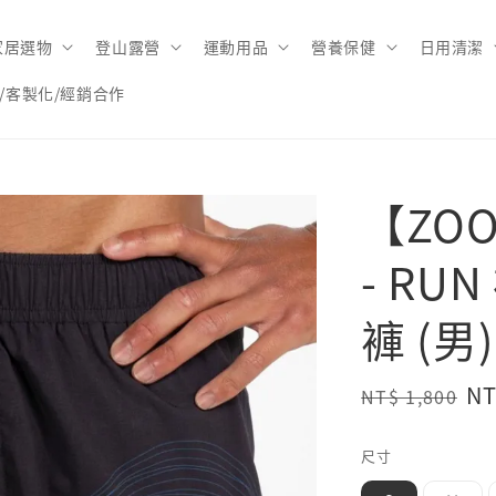
家居選物
登山露營
運動用品
營養保健
日用清潔
/客製化/經銷合作
【ZOO
- R
褲 (男)
Regular
Sa
NT
NT$ 1,800
price
pr
尺寸