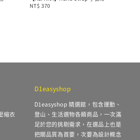
Regular
NT$ 370
price
D1easyshop
D1easyshop 精選館，包含運動、
鐵壓縮衣
登山、生活選物各類商品，一次滿
足於您的挑剔需求，在選品上也是
把關品質為首要，次要為設計概念