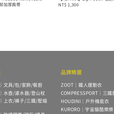
可拆卸加厚肩帶
Regular
NT$ 1,300
price
類
品牌精選
｜文具/包/家飾/餐廚
ZOOT｜鐵人運動衣
｜水壺/濾水器/登山杖
COMPRESSPORT｜三
｜上衣/褲子/三鐵/壓縮
HOUDINI｜戶外機能衣
KURORO｜宇宙貓酷樂樂