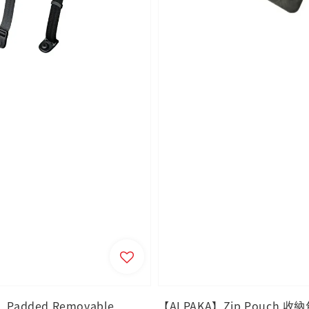
Padded Removable
【ALPAKA】Zip Pouch 收