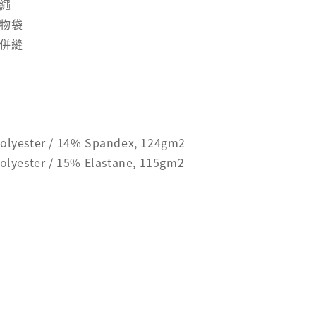
力繩
置物袋
針併縫
olyester / 14% Spandex, 124gm2
olyester / 15% Elastane, 115gm2