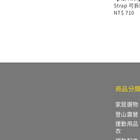
Strap 
Regular
NT$ 710
price
商品分
家居選物
登山露營
運動用品
衣