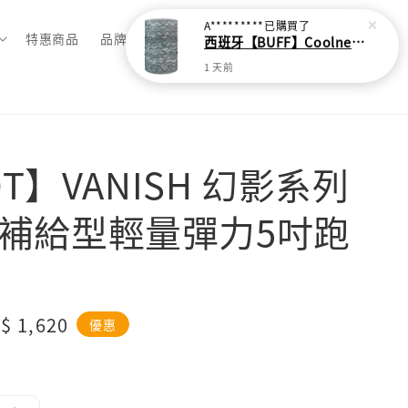
A*********
已購買了
特惠商品
品牌總覽
西班牙【BUFF】Coolnet抗UV頭巾-灰色波紋
1 天前
T】VANISH 幻影系列
UN 補給型輕量彈力5吋跑
le
$ 1,620
優惠
ice