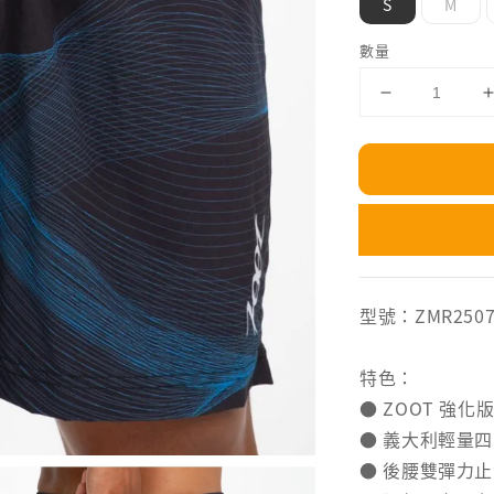
S
M
數量
型號：ZMR2507
特色：
● ZOOT 強化版
● 義大利輕量
● 後腰雙彈力止