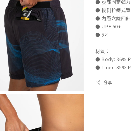
● 腰部固定彈
● 後側拉鍊式
● 內層六線四
● UPF 50+
● 5吋
材質：
● Body: 86% P
● Liner: 85% P
分享