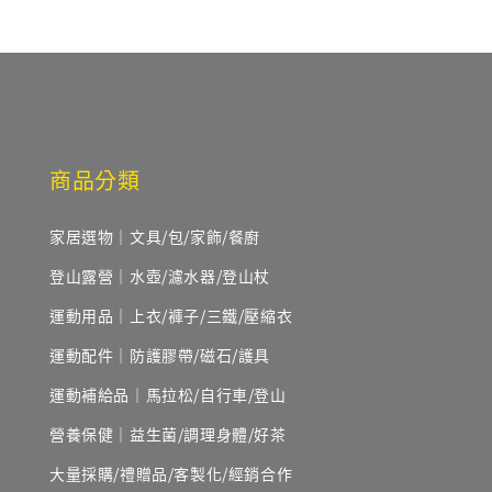
商品分類
家居選物｜文具/包/家飾/餐廚
登山露營｜水壺/濾水器/登山杖
運動用品｜上衣/褲子/三鐵/壓縮衣
運動配件｜防護膠帶/磁石/護具
運動補給品｜馬拉松/自行車/登山
營養保健｜益生菌/調理身體/好茶
大量採購/禮贈品/客製化/經銷合作