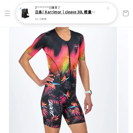
Z*********
已購買了
日系[ Karrimor ] cleave 30L 輕量野跑健走包
16 小時前