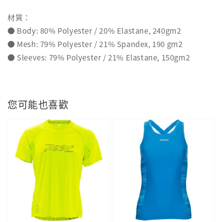
材質：
● Body: 80% Polyester / 20% Elastane, 240gm2
● Mesh: 79% Polyester / 21% Spandex, 190 gm2
● Sleeves: 79% Polyester / 21% Elastane, 150gm2
您可能也喜歡