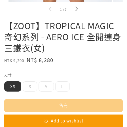
1
/
7
【ZOOT】TROPICAL MAGIC
奇幻系列 - AERO ICE 全開連身
三鐵衣(女)
Regular
Sale
NT$ 8,280
NT$ 9,200
售完
price
price
尺寸
XS
S
M
L
售完
Add to wishlist