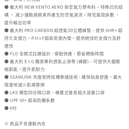
● 義大利 NEW VENTO AERO 新空氣力學布料 – 特殊凹坑結
構 ‧ 減少運動員騎乘所產生的空氣渦流，降低風阻係數 ‧
提升輸出功率
● 義大利 PRO CARBON 超透氣3D立體褲墊 – 提供 6HR+ 超
持久支撐力，P.H.I.F超高密度內墊，提供絕佳的支撐力及舒
適性
● FLO 全開式拉鍊設計 - 穿脫快速，節省轉換時間
● 義大利 E.I.G 獨家專利透氣止滑帶 (褲腳) – 可提供大腿壓
縮肌能，提升肌耐力
● SEAMLINK 先進密拷結構車縫技術 - 確保貼身舒適，最大
限度地減少肌膚摩擦
● LKS 蝶型四分隔口袋 – 橫置式後背超大容量口袋
● UPF 50+ 超高防曬系數
● 6吋
※ 商品不含運動內衣