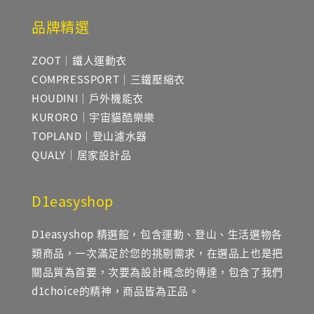
品牌精選
ZOOT｜鐵人運動衣
COMPRESSPORT｜三鐵壓縮衣
HOUDINI｜戶外機能衣
KURORO｜宇宙貓酷樂樂
TOPLAND｜登山濾水器
QUALY｜居家設計品
D1easyshop
D1easyshop 精選館，包含運動、登山、生活選物各
類商品，一次滿足於您的挑剔需求，在選品上也是把
關品質為首要，次要為設計概念的傳達，包含了我們
d1choice的精神，商品皆為正品。