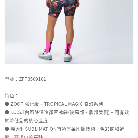
型號：ZFT3509101
特色：
● ZOOT 強化版 – TROPICAL MAGIC 奇幻系列
● I.C.S.T內層降溫冷卻置冰袋(後頸部、腹部雙側) – 可有效
於降低您的核心溫度
● 義大利SUBLIMATION直噴昇華印圖技術 – 色彩飽和鮮
豔、賽場中的亮點