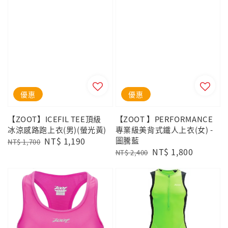
優惠
優惠
【ZOOT】ICEFIL TEE頂級
【ZOOT 】PERFORMANCE
冰涼感路跑上衣(男)(螢光黃)
專業級美背式鐵人上衣(女) -
Regular
Sale
NT$ 1,190
圖騰藍
NT$ 1,700
Regular
Sale
NT$ 1,800
price
price
NT$ 2,400
price
price