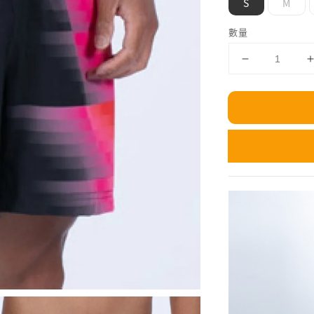
S
M
數量