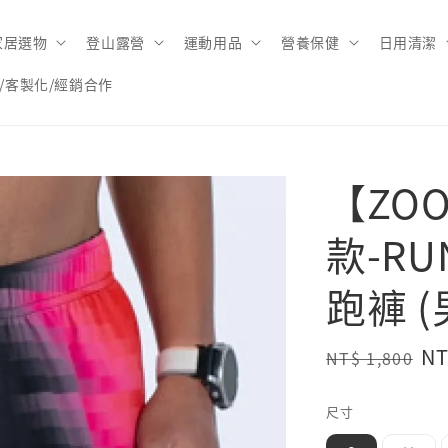
家居選物
登山露營
運動用品
營養保健
日用清潔
/客製化/經銷合作
【ZOO
款-R
跑褲 (男
Regular
Sa
NT
NT$ 1,800
price
pr
尺寸