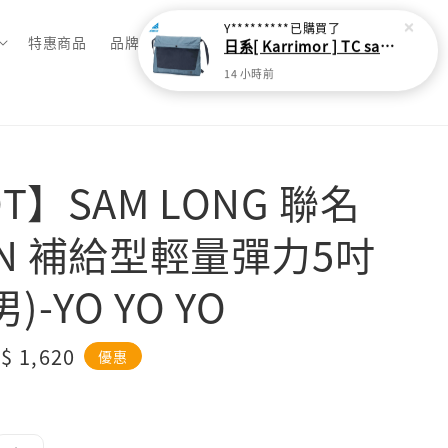
Y*********
已購買了
特惠商品
品牌總覽
日系[ Karrimor ] TC sacoche Ｌ 多功能輕旅收納袋
14 小時前
T】SAM LONG 聯名
UN 補給型輕量彈力5吋
)-YO YO YO
le
$ 1,620
優惠
ice