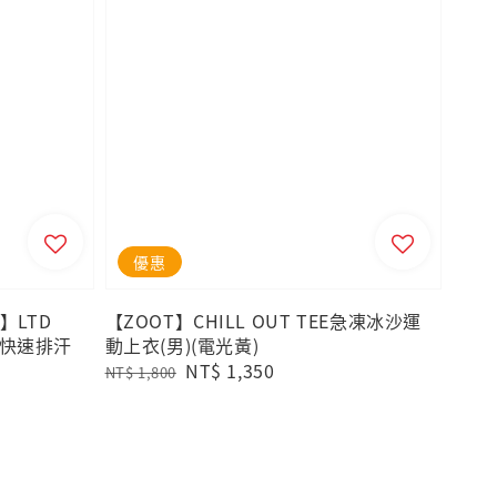
優惠
】LTD
【ZOOT】CHILL OUT TEE急凍冰沙運
N 快速排汗
動上衣(男)(電光黃)
Regular
Sale
NT$ 1,350
NT$ 1,800
price
price