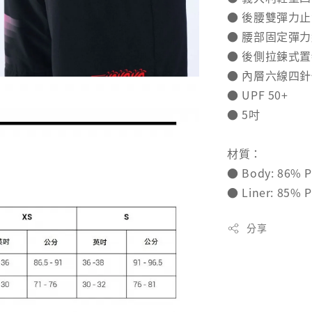
● 後腰雙彈力止
● 腰部固定彈
● 後側拉鍊式
● 內層六線四
● UPF 50+
● 5吋
材質：
● Body: 86% P
● Liner: 85% P
分享