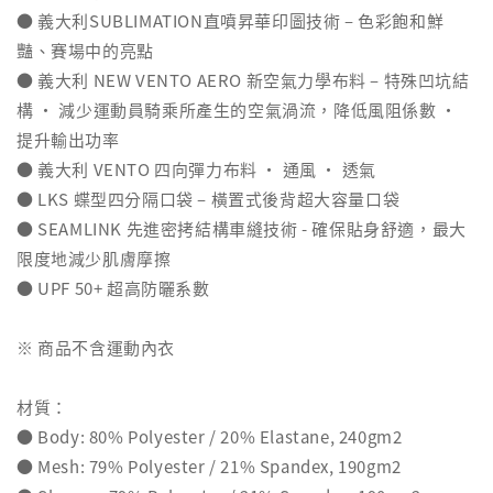
● 義大利SUBLIMATION直噴昇華印圖技術 – 色彩飽和鮮
豔、賽場中的亮點
● 義大利 NEW VENTO AERO 新空氣力學布料 – 特殊凹坑結
構 ‧ 減少運動員騎乘所產生的空氣渦流，降低風阻係數 ‧
提升輸出功率
● 義大利 VENTO 四向彈力布料 ‧ 通風 ‧ 透氣
● LKS 蝶型四分隔口袋 – 橫置式後背超大容量口袋
● SEAMLINK 先進密拷結構車縫技術 - 確保貼身舒適，最大
限度地減少肌膚摩擦
● UPF 50+ 超高防曬系數
※ 商品不含運動內衣
材質：
● Body: 80% Polyester / 20% Elastane, 240gm2
● Mesh: 79% Polyester / 21% Spandex, 190gm2