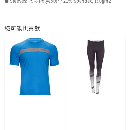
● Sleeves: 79% Polyester / 21% Spandex, 190gm2
您可能也喜歡