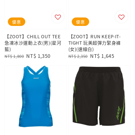
優惠
優惠
【ZOOT】CHILL OUT TEE
【ZOOT】RUN KEEP-IT-
急凍冰沙運動上衣(男)(星河
TIGHT 玩美超彈力緊身褲
藍)
(女)(速線白)
Regular
Sale
NT$ 1,350
Regular
Sale
NT$ 1,645
NT$ 1,800
NT$ 2,350
price
price
price
price