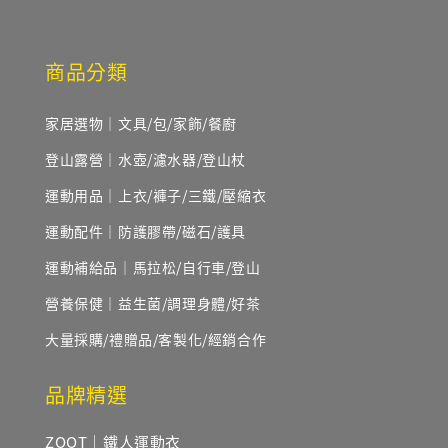
商品分類
家居選物｜文具/包/家飾/餐廚
登山露營｜水壺/濾水器/登山杖
運動用品｜上衣/褲子/三鐵/壓縮衣
運動配件｜防護膠帶/磁石/護具
運動補給品｜馬拉松/自行車/登山
營養保健｜益生菌/調理身體/好茶
大量採購/禮贈品/客製化/經銷合作
品牌精選
ZOOT｜鐵人運動衣