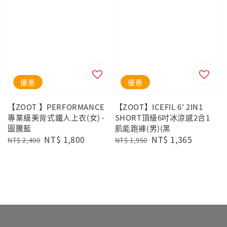
優惠
優惠
【ZOOT 】PERFORMANCE
【ZOOT】ICEFIL 6' 2IN1
專業級美背式鐵人上衣(女) -
SHORT頂級6吋冰涼感2合1
圖騰藍
肌能跑褲(男)(黑
Regular
Sale
NT$ 1,800
Regular
Sale
NT$ 1,365
NT$ 2,400
NT$ 1,950
price
price
price
price