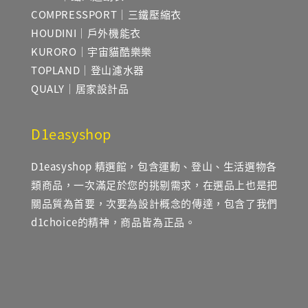
COMPRESSPORT｜三鐵壓縮衣
HOUDINI｜戶外機能衣
KURORO｜宇宙貓酷樂樂
TOPLAND｜登山濾水器
QUALY｜居家設計品
D1easyshop
D1easyshop 精選館，包含運動、登山、生活選物各
類商品，一次滿足於您的挑剔需求，在選品上也是把
關品質為首要，次要為設計概念的傳達，包含了我們
d1choice的精神，商品皆為正品。