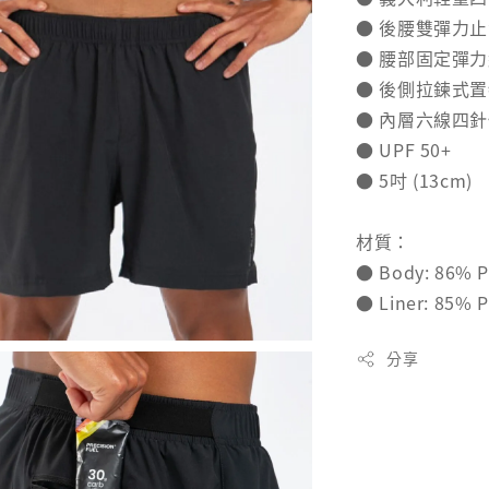
● 後腰雙彈力止
● 腰部固定彈
● 後側拉鍊式
● 內層六線四
● UPF 50+
● 5吋 (13cm)
材質：
● Body: 86% P
● Liner: 85% P
分享