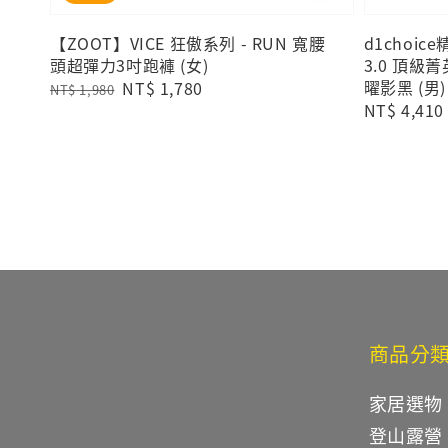
【ZOOT】VICE 狂傲系列 - RUN 寬腰
d1choic
頭超彈力3吋跑褲 (女)
3.0 頂級
曜影黑 (男)
Regular
Sale
NT$ 1,780
NT$ 1,980
Regular
NT$ 4,410
price
price
price
商品分
家居選物
登山露營