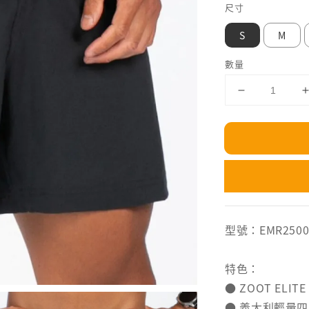
尺寸
S
M
數量
型號：EMR2500
特色：
● ZOOT ELIT
● 義大利輕量