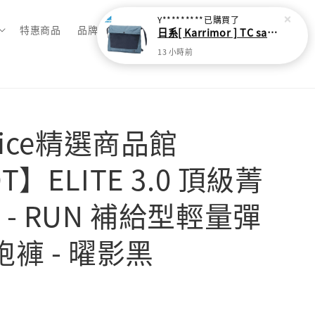
Y*********
已購買了
特惠商品
品牌總覽
日系[ Karrimor ] TC sacoche Ｌ 多功能輕旅收納袋
13 小時前
oice精選商品館
T】ELITE 3.0 頂級菁
 - RUN 補給型輕量彈
跑褲 - 曜影黑