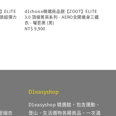
】ELITE
d1choice精選商品館【ZOOT】ELITE
寬腰頭超彈力
3.0 頂級菁英系列 - AERO全開連身三鐵
衣 - 曜影黑 (男)
Regular
NT$ 9,900
price
D1easyshop
D1easyshop 精選館，包含運動、
鐵壓縮衣
登山、生活選物各類商品，一次滿