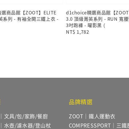
e精選商品館【ZOOT】ELITE
d1choice精選商品館【ZOOT
菁英系列 - 有袖全開三鐵上衣 -
3.0 頂級菁英系列 - RUN 
3吋跑褲 - 曜影黑 (
Regular
NT$ 1,782
price
類
品牌精選
｜文具/包/家飾/餐廚
ZOOT｜鐵人運動衣
｜水壺/濾水器/登山杖
COMPRESSPORT｜三