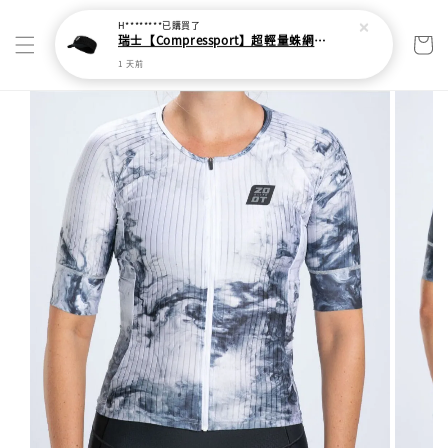
H********
已購買了
瑞士【Compressport】超輕量蛛網頭帶
1 天前