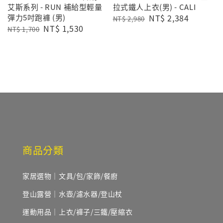
艾斯系列 - RUN 補給型輕量
拉式鐵人上衣(男) - CALI
彈力5吋跑褲 (男)
Regular
Sale
NT$ 2,384
NT$ 2,980
Regular
Sale
NT$ 1,530
price
price
NT$ 1,700
price
price
商品分類
家居選物｜文具/包/家飾/餐廚
登山露營｜水壺/濾水器/登山杖
運動用品｜上衣/褲子/三鐵/壓縮衣