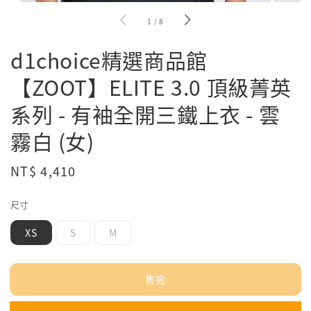
1
/
8
d1choice精選商品館
【ZOOT】ELITE 3.0 頂級菁英
系列 - 有袖全開三鐵上衣 - 雲
霧白 (女)
Regular
NT$ 4,410
售完
price
尺寸
XS
S
M
售完