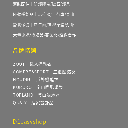
運動配件｜防護膠帶/磁石/護具
運動補給品｜馬拉松/自行車/登山
營養保健｜益生菌/調理身體/好茶
大量採購/禮贈品/客製化/經銷合作
品牌精選
ZOOT｜鐵人運動衣
COMPRESSPORT｜三鐵壓縮衣
HOUDINI｜戶外機能衣
KURORO｜宇宙貓酷樂樂
TOPLAND｜登山濾水器
QUALY｜居家設計品
D1easyshop