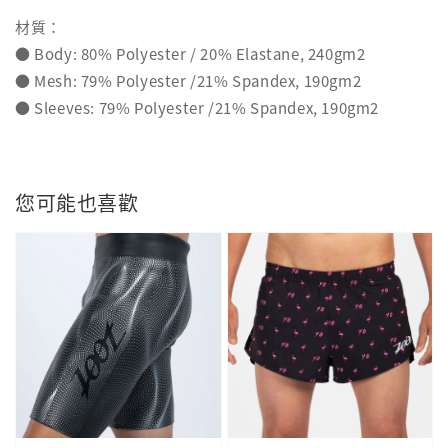
材質：
● Body: 80% Polyester / 20% Elastane, 240gm2
● Mesh: 79% Polyester /21% Spandex, 190gm2
● Sleeves: 79% Polyester /21% Spandex, 190gm2
您可能也喜歡