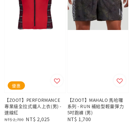
優惠
【ZOOT】PERFORMANCE
【ZOOT】MAHALO 馬哈囉
專業級全拉式鐵人上衣(男) -
系列 - RUN 補給型輕量彈力
速線紅
5吋跑褲 (男)
Regular
Sale
NT$ 2,025
Regular
NT$ 1,700
NT$ 2,700
price
price
price