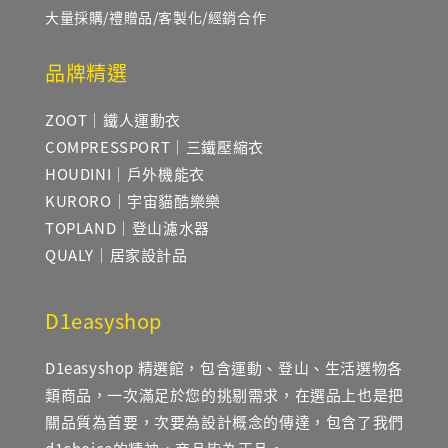
大量採購/禮贈品/客製化/經銷合作
品牌精選
ZOOT｜鐵人運動衣
COMPRESSPORT｜三鐵壓縮衣
HOUDINI｜戶外機能衣
KURORO｜宇宙貓酷樂樂
TOPLAND｜登山濾水器
QUALY｜居家設計品
D1easyshop
D1easyshop 精選館，包含運動、登山、生活選物各
類商品，一次滿足於您的挑剔需求，在選品上也是把
關品質為首要，次要為設計概念的傳達，包含了我們