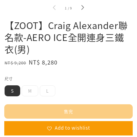
1
/
9
【ZOOT】Craig Alexander聯
名款-AERO ICE全開連身三鐵
衣(男)
Regular
Sale
NT$ 8,280
NT$ 9,200
售完
price
price
尺寸
S
M
L
售完
Add to wishlist