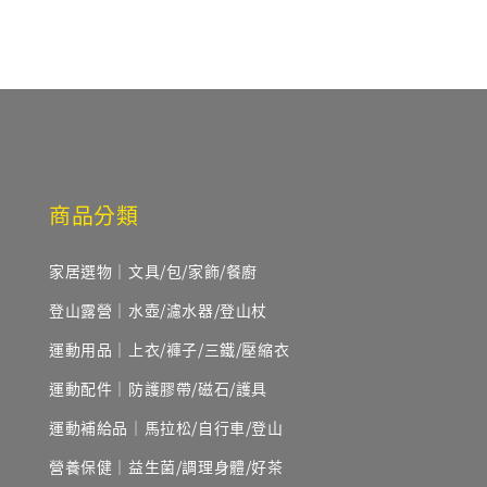
商品分類
家居選物｜文具/包/家飾/餐廚
登山露營｜水壺/濾水器/登山杖
運動用品｜上衣/褲子/三鐵/壓縮衣
運動配件｜防護膠帶/磁石/護具
運動補給品｜馬拉松/自行車/登山
營養保健｜益生菌/調理身體/好茶