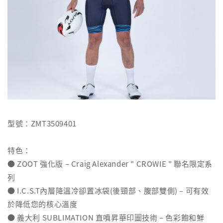
型號：ZMT3509401
特色：
● ZOOT 強化版 – Craig Alexander " CROWIE " 聯名限定系
列
● I.C.S.T內層降溫冷卻置冰袋(後頸部、腹部雙側) – 可有效
於降低您的核心溫度
● 義大利 SUBLIMATION 直噴昇華印圖技術 – 色彩飽和鮮