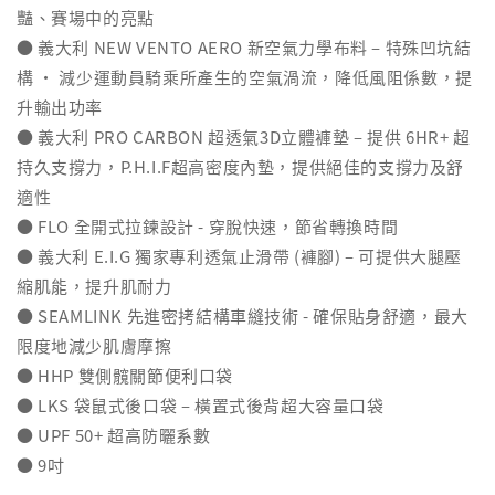
豔、賽場中的亮點
● 義大利 NEW VENTO AERO 新空氣力學布料 – 特殊凹坑結
構 ‧ 減少運動員騎乘所產生的空氣渦流，降低風阻係數，提
升輸出功率
● 義大利 PRO CARBON 超透氣3D立體褲墊 – 提供 6HR+ 超
持久支撐力，P.H.I.F超高密度內墊，提供絕佳的支撐力及舒
適性
● FLO 全開式拉鍊設計 - 穿脫快速，節省轉換時間
● 義大利 E.I.G 獨家專利透氣止滑帶 (褲腳) – 可提供大腿壓
縮肌能，提升肌耐力
● SEAMLINK 先進密拷結構車縫技術 - 確保貼身舒適，最大
限度地減少肌膚摩擦
● HHP 雙側髖關節便利口袋
● LKS 袋鼠式後口袋 – 橫置式後背超大容量口袋
● UPF 50+ 超高防曬系數
● 9吋