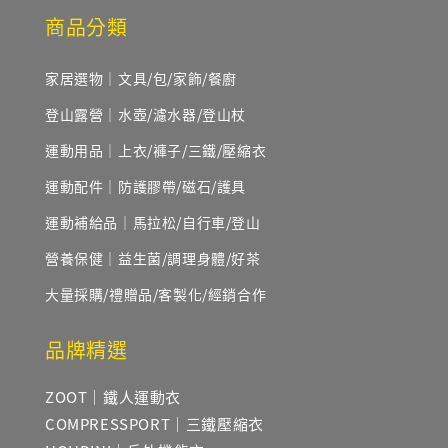
商品分類
家居選物｜文具/包/家飾/餐廚
登山露營｜水壺/濾水器/登山杖
運動用品｜上衣/褲子/三鐵/壓縮衣
運動配件｜防護膠帶/磁石/護具
運動補給品｜馬拉松/自行車/登山
營養保健｜益生菌/調理身體/好茶
大量採購/禮贈品/客製化/經銷合作
品牌精選
ZOOT｜鐵人運動衣
COMPRESSPORT｜三鐵壓縮衣