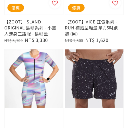
優惠
優惠
【ZOOT】ISLAND
【ZOOT】VICE 狂傲系列 -
ORIGINAL 島嶼系列 - 小鐵
RUN 補給型輕量彈力5吋跑
人連身三鐵服 - 島嶼藍
褲 (男)
Regular
Sale
NT$ 3,330
Regular
Sale
NT$ 1,620
NT$ 3,700
NT$ 1,800
price
price
price
price