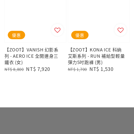
優惠
優惠
【ZOOT】VANISH 幻影系
【ZOOT】KONA ICE 科納
列 - AERO ICE 全開連身三
艾斯系列 - RUN 補給型輕量
鐵衣 (女)
彈力5吋跑褲 (男)
Regular
Sale
NT$ 7,920
Regular
Sale
NT$ 1,530
NT$ 8,800
NT$ 1,700
price
price
price
price