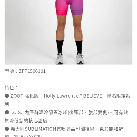
型號：ZFT1506101
特色：
● ZOOT 強化版 – Holly Lawrence " BELIEVE " 聯名限定系
列
● I.C.S.T內層降溫冷卻置冰袋(後頸部、腹部雙側) – 可有效
於降低您的核心溫度
● 義大利SUBLIMATION直噴昇華印圖技術 – 色彩飽和鮮
豔、賽場中的亮點