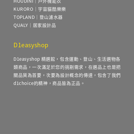
HOUDINI｜戶外機能衣
KURORO｜宇宙貓酷樂樂
TOPLAND｜登山濾水器
QUALY｜居家設計品
D1easyshop
D1easyshop 精選館，包含運動、登山、生活選物各
類商品，一次滿足於您的挑剔需求，在選品上也是把
關品質為首要，次要為設計概念的傳達，包含了我們
d1choice的精神，商品皆為正品。