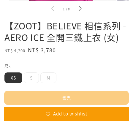
1
/
8
【ZOOT】BELIEVE 相信系列 -
AERO ICE 全開三鐵上衣 (女)
Regular
Sale
NT$ 3,780
NT$ 4,200
售完
price
price
尺寸
XS
S
M
售完
Add to wishlist