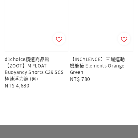
d1choice精選商品館
【INCYLENCE】三鐵運動
【ZOOT】M FLOAT
機能襪 Elements Orange
Buoyancy Shorts C39 SCS
Green
極速浮力褲 (男)
Regular
NT$ 780
Regular
NT$ 4,680
price
price