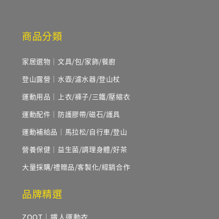
商品分類
家居選物｜文具/包/家飾/餐廚
登山露營｜水壺/濾水器/登山杖
運動用品｜上衣/褲子/三鐵/壓縮衣
運動配件｜防護膠帶/磁石/護具
運動補給品｜馬拉松/自行車/登山
營養保健｜益生菌/調理身體/好茶
大量採購/禮贈品/客製化/經銷合作
品牌精選
ZOOT｜鐵人運動衣