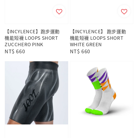
【INCYLENCE】跑步運動
【INCYLENCE】 跑步運動
機能短襪 LOOPS SHORT
機能短襪 LOOPS SHORT
ZUCCHERO PINK
WHITE GREEN
Regular
NT$ 660
Regular
NT$ 660
price
price