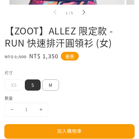
1
/
5
【ZOOT】ALLEZ 限定款 -
RUN 快速排汗圓領衫 (女)
Regular
Sale
NT$ 1,350
優惠
NT$ 1,500
price
price
尺寸
XS
S
M
數量
加入購物車