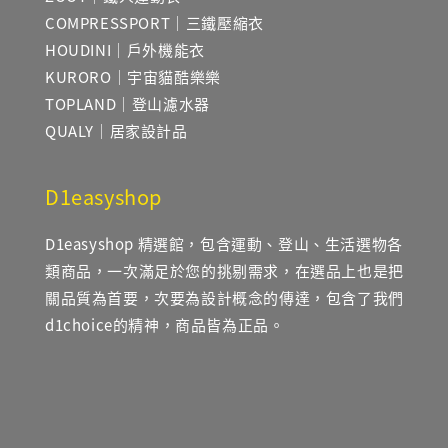
COMPRESSPORT｜三鐵壓縮衣
HOUDINI｜戶外機能衣
KURORO｜宇宙貓酷樂樂
TOPLAND｜登山濾水器
QUALY｜居家設計品
D1easyshop
D1easyshop 精選館，包含運動、登山、生活選物各
類商品，一次滿足於您的挑剔需求，在選品上也是把
關品質為首要，次要為設計概念的傳達，包含了我們
d1choice的精神，商品皆為正品。