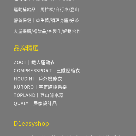
運動補給品｜馬拉松/自行車/登山
營養保健｜益生菌/調理身體/好茶
大量採購/禮贈品/客製化/經銷合作
品牌精選
ZOOT｜鐵人運動衣
COMPRESSPORT｜三鐵壓縮衣
HOUDINI｜戶外機能衣
KURORO｜宇宙貓酷樂樂
TOPLAND｜登山濾水器
QUALY｜居家設計品
D1easyshop