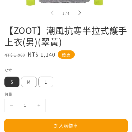
1
/
4
【ZOOT】潮風抗寒半拉式護手
上衣(男)(翠黃)
Regular
Sale
NT$ 1,140
優惠
NT$ 1,900
price
price
尺寸
S
M
L
數量
加入購物車