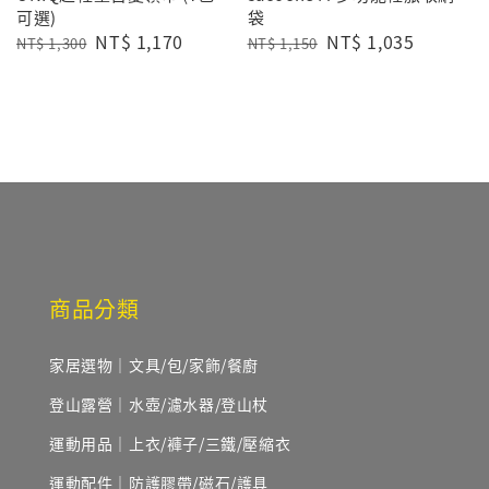
可選)
袋
Regular
Sale
NT$ 1,170
Regular
Sale
NT$ 1,035
NT$ 1,300
NT$ 1,150
price
price
price
price
商品分類
家居選物｜文具/包/家飾/餐廚
登山露營｜水壺/濾水器/登山杖
運動用品｜上衣/褲子/三鐵/壓縮衣
運動配件｜防護膠帶/磁石/護具