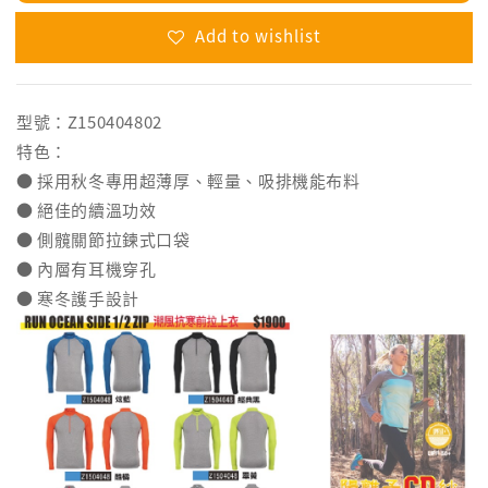
Add to wishlist
型號：Z150404802
特色：
● 採用秋冬專用超薄厚、輕量、吸排機能布料
● 絕佳的續溫功效
● 側髖關節拉鍊式口袋
● 內層有耳機穿孔
● 寒冬護手設計