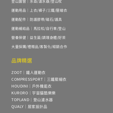
登山露營｜水壺/濾水器/登山杖
運動用品｜上衣/褲子/三鐵/壓縮衣
運動配件｜防護膠帶/磁石/護具
運動補給品｜馬拉松/自行車/登山
營養保健｜益生菌/調理身體/好茶
大量採購/禮贈品/客製化/經銷合作
品牌精選
ZOOT｜鐵人運動衣
COMPRESSPORT｜三鐵壓縮衣
HOUDINI｜戶外機能衣
KURORO｜宇宙貓酷樂樂
TOPLAND｜登山濾水器
QUALY｜居家設計品