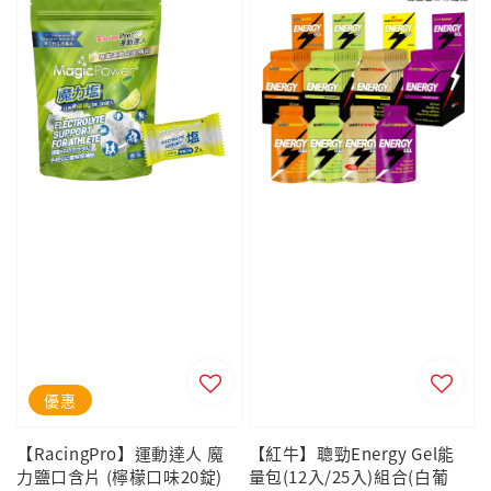
優惠
【RacingPro】運動達人 魔
【紅牛】聰勁Energy Gel能
力鹽口含片 (檸檬口味20錠)
量包(12入/25入)組合(白葡