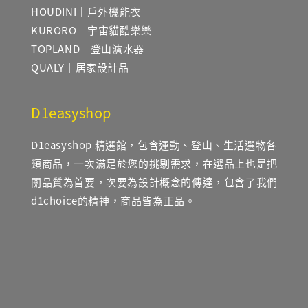
HOUDINI｜戶外機能衣
KURORO｜宇宙貓酷樂樂
TOPLAND｜登山濾水器
QUALY｜居家設計品
D1easyshop
D1easyshop 精選館，包含運動、登山、生活選物各
類商品，一次滿足於您的挑剔需求，在選品上也是把
關品質為首要，次要為設計概念的傳達，包含了我們
d1choice的精神，商品皆為正品。