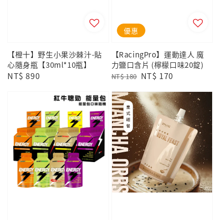
優惠
【橙十】野生小果沙棘汁-貼
【RacingPro】運動達人 魔
心隨身瓶【30ml*10瓶】
力鹽口含片 (檸檬口味20錠)
Regular
NT$ 890
Regular
Sale
NT$ 170
NT$ 180
price
price
price