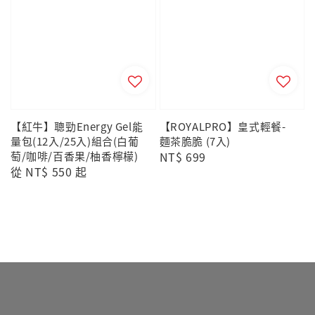
【紅牛】聰勁Energy Gel能
【ROYALPRO】皇式輕餐-
量包(12入/25入)組合(白葡
麵茶脆脆 (7入)
萄/咖啡/百香果/柚香檸檬)
Regular
NT$ 699
Regular
從
NT$ 550
起
price
price