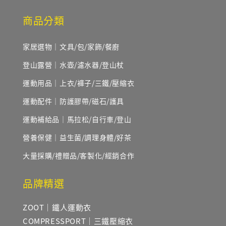
商品分類
家居選物｜文具/包/家飾/餐廚
登山露營｜水壺/濾水器/登山杖
運動用品｜上衣/褲子/三鐵/壓縮衣
運動配件｜防護膠帶/磁石/護具
運動補給品｜馬拉松/自行車/登山
營養保健｜益生菌/調理身體/好茶
大量採購/禮贈品/客製化/經銷合作
品牌精選
ZOOT｜鐵人運動衣
COMPRESSPORT｜三鐵壓縮衣