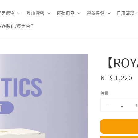
家居選物
登山露營
運動用品
營養保健
日用清潔
/客製化/經銷合作
【RO
Regular
NT$ 1,220
price
數量