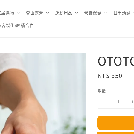
家居選物
登山露營
運動用品
營養保健
日用清潔
/客製化/經銷合作
OTO
Regular
NT$ 650
price
數量