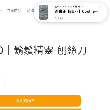
A*********
已購買了
特惠商品
品牌總覽
西班牙【BUFF】Coolnet抗UV頭巾-灰色波紋
1 天前
TO｜鬍鬚精靈-刨絲刀
加入購物車