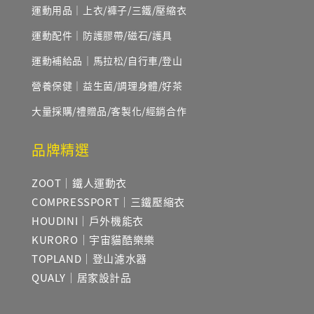
運動用品｜上衣/褲子/三鐵/壓縮衣
運動配件｜防護膠帶/磁石/護具
運動補給品｜馬拉松/自行車/登山
營養保健｜益生菌/調理身體/好茶
大量採購/禮贈品/客製化/經銷合作
品牌精選
ZOOT｜鐵人運動衣
COMPRESSPORT｜三鐵壓縮衣
HOUDINI｜戶外機能衣
KURORO｜宇宙貓酷樂樂
TOPLAND｜登山濾水器
QUALY｜居家設計品