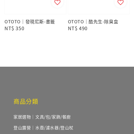
OTOTO｜發現尼斯-書籤
OTOTO｜酷先生-除臭盒
Regular
NT$ 350
Regular
NT$ 490
price
price
商品分類
家居選物｜文具/包/家飾/餐廚
登山露營｜水壺/濾水器/登山杖