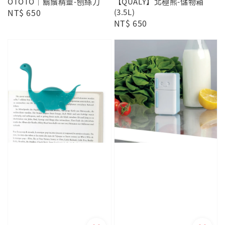
OTOTO｜鬍鬚精靈-刨絲刀
【QUALY】北極熊-儲物箱
Regular
NT$ 650
(3.5L)
Regular
NT$ 650
price
price