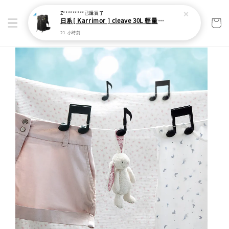
Z*********
已購買了
日系[ Karrimor ] cleave 30L 輕量野跑健走包
21 小時前