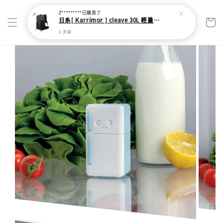
Z*********
已購買了
日系[ Karrimor ] cleave 30L 輕量野跑健走包
1 天前