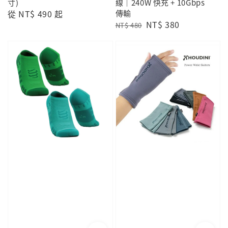
寸)
線｜240W 快充 + 10Gbps
Regular
從
NT$ 490
起
傳輸
Regular
Sale
NT$ 380
price
NT$ 480
price
price