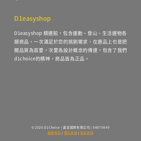
D1easyshop
D1easyshop 精選館，包含運動、登山、生活選物各
類商品，一次滿足於您的挑剔需求，在選品上也是把
關品質為首要，次要為設計概念的傳達，包含了我們
d1choice的精神，商品皆為正品。
© 2026 D1Choice | 嘉宜國際有限公司 | 54875649
服務條款
|
隱私政策
|
退款政策