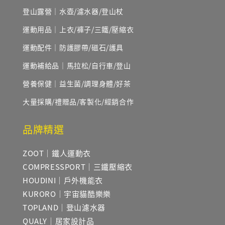
登山露營｜水壺/濾水器/登山杖
運動用品｜上衣/褲子/三鐵/壓縮衣
運動配件｜防護膠帶/磁石/護具
運動補給品｜馬拉松/自行車/登山
營養保健｜益生菌/調理身體/好茶
大量採購/禮贈品/客製化/經銷合作
品牌精選
ZOOT｜鐵人運動衣
COMPRESSPORT｜三鐵壓縮衣
HOUDINI｜戶外機能衣
KURORO｜宇宙貓酷樂樂
TOPLAND｜登山濾水器
QUALY｜居家設計品