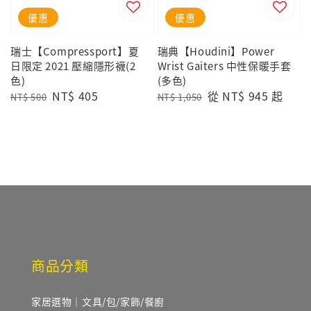
優惠
優惠
瑞士【Compressport】夏
瑞典【Houdini】Power
日限定 2021 壓縮隱形襪(2
Wrist Gaiters 中性保暖手套
色)
(多色)
Regular
Sale
NT$ 405
Regular
Sale
從
NT$ 945
起
NT$ 500
NT$ 1,050
price
price
price
price
商品分類
家居選物｜文具/包/家飾/餐廚