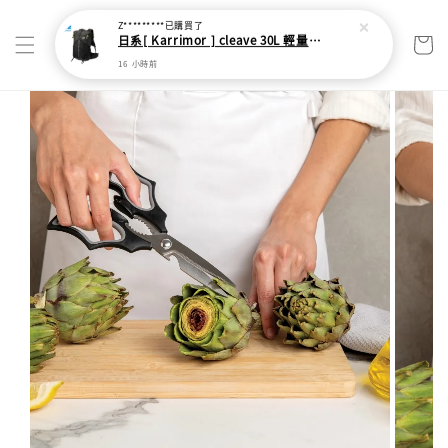
Z*********
已購買了
日系[ Karrimor ] cleave 30L 輕量野跑健走包
16 小時前