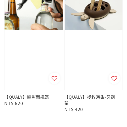
【QUALY】鯨鯊開瓶器
【QUALY】拯救海龜-牙刷
Regular
NT$ 620
架
Regular
NT$ 420
price
price