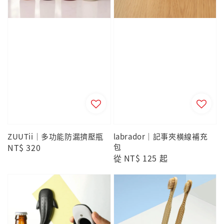
ZUUTii｜多功能防漏擠壓瓶
labrador｜記事夾橫線補充
Regular
NT$ 320
包
Regular
從
NT$ 125
起
price
price