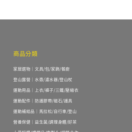
商品分類
家居選物｜文具/包/家飾/餐廚
登山露營｜水壺/濾水器/登山杖
運動用品｜上衣/褲子/三鐵/壓縮衣
運動配件｜防護膠帶/磁石/護具
運動補給品｜馬拉松/自行車/登山
營養保健｜益生菌/調理身體/好茶