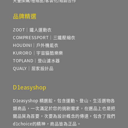
大量採購/禮贈品/客製化/經銷合作
品牌精選
ZOOT｜鐵人運動衣
COMPRESSPORT｜三鐵壓縮衣
HOUDINI｜戶外機能衣
KURORO｜宇宙貓酷樂樂
TOPLAND｜登山濾水器
QUALY｜居家設計品
D1easyshop
D1easyshop 精選館，包含運動、登山、生活選物各
類商品，一次滿足於您的挑剔需求，在選品上也是把
關品質為首要，次要為設計概念的傳達，包含了我們
d1choice的精神，商品皆為正品。