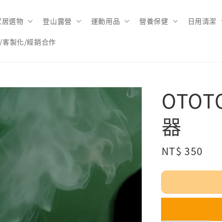
家居選物
登山露營
運動用品
營養保健
日用清潔
/客製化/經銷合作
OTO
器
Regular
NT$ 350
售
price