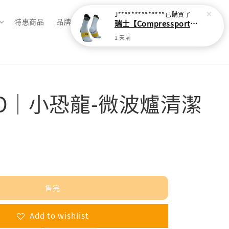
J**************
已購買了
特惠商品
品牌總覽
瑞士【Compressport】V4 越野跑襪(2024新色)
1 天前
TO｜小恐龍-微波爐清潔
完
售完
Add to wishlist