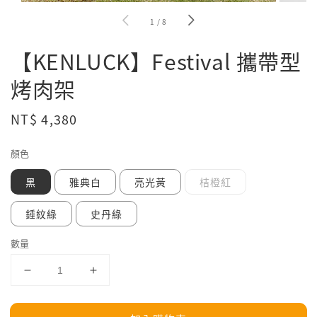
1
/
8
【KENLUCK】Festival 攜帶型
烤肉架
Regular
NT$ 4,380
price
顏色
黑
雅典白
亮光黃
桔橙紅
錘紋綠
史丹綠
數量