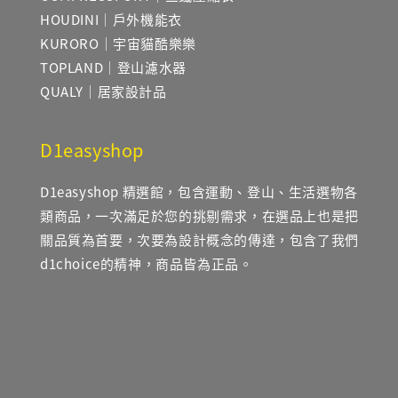
HOUDINI｜戶外機能衣
KURORO｜宇宙貓酷樂樂
TOPLAND｜登山濾水器
QUALY｜居家設計品
D1easyshop
D1easyshop 精選館，包含運動、登山、生活選物各
類商品，一次滿足於您的挑剔需求，在選品上也是把
關品質為首要，次要為設計概念的傳達，包含了我們
d1choice的精神，商品皆為正品。