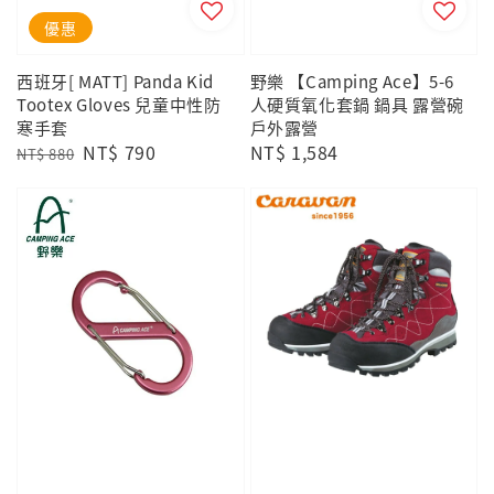
優惠
西班牙[ MATT] Panda Kid
野樂 【Camping Ace】5-6
Tootex Gloves 兒童中性防
人硬質氧化套鍋 鍋具 露營碗
寒手套
戶外露營
Regular
Sale
NT$ 790
Regular
NT$ 1,584
NT$ 880
price
price
price