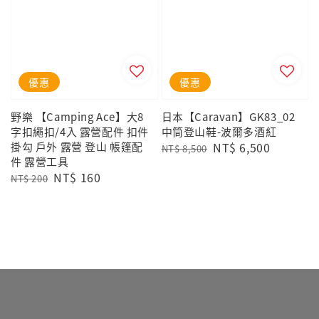
優惠
優惠
野樂 【Camping Ace】大8
日本【Caravan】GK83_02
字扣繩扣/4入 露營配件 扣件
中筒登山鞋-波爾多酒紅
掛勾 戶外 露營 登山 帳篷配
Regular
Sale
NT$ 6,500
NT$ 8,500
件 露營工具
price
price
Regular
Sale
NT$ 160
NT$ 200
price
price