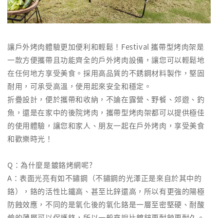
讓戶外烤肉體驗更加便利和輕鬆！Festival 攜帶型烤肉架是
一款方便攜帶且功能齊全的戶外烤肉設備，讓您可以輕鬆地
在任何地方享受美食。採用高品質的不銹鋼材料製作，堅固
耐用，可承受高溫，使用起來安全和穩定。
折疊設計，便於攜帶和收納，不論在露營、野餐、郊遊、釣
魚，還是在家中的後院烤肉，攜帶型烤肉架都可以提供極佳
的使用體驗，讓您和家人、朋友一起在戶外烤肉，享受美食
和歡樂時光！
Q：為什麼是鍍鉻烤網呢?
A：表面光亮有如不鏽鋼（不鏽鋼的光澤正是來自於其中的
鉻），鉻的活性比鐵高、甚至比鋅還高，所以有更強的陽極
防蝕效應，不同的是氧化後的氧化鉻是一層至密堅硬、耐酸
鹼的薄層可以保護鉻，所以一般來說比鍍鋅更耐蝕更耐久。