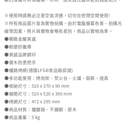
※使用時請務必注意空氣流通，切勿在密閉空間使用!
※所有商品圖片皆為實物拍攝，由於電腦螢幕色差、拍攝光
線等因素，照片與實物會略有差別，商品以實物為準。
●精緻金屬質感
●輕便好攜帶
●質感品牌鋼印
●實木防燙把手
●鐵鉻烤網(德國LFGB食品級認證)
●多功能使用：烤肉架、焚火台、火爐、裝飾、道具
●收納尺寸：520 x 370 x 90 mm
●展開尺寸：520 x 520 x 390 mm
●烤網尺寸：472 x 295 mm
●商品材質：鐵鍍鉻、不鏽鋼、原木
●商品重量：5 kg