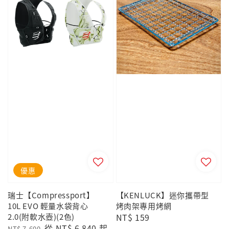
優惠
瑞士【Compressport】
【KENLUCK】迷你攜帶型
10L EVO 輕量水袋背心
烤肉架專用烤網
2.0(附軟水壺)(2色)
Regular
NT$ 159
Regular
Sale
從
NT$ 6,840
起
NT$ 7,600