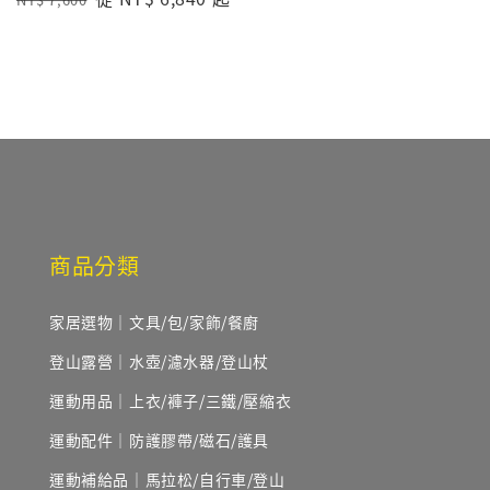
price
price
price
商品分類
家居選物｜文具/包/家飾/餐廚
登山露營｜水壺/濾水器/登山杖
運動用品｜上衣/褲子/三鐵/壓縮衣
運動配件｜防護膠帶/磁石/護具
運動補給品｜馬拉松/自行車/登山