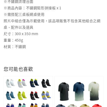
※不鏽鋼流理台面
※商品內容：不鏽鋼矩形拼接板 x 1
※需搭配三桌板網桌使用
照片中組合僅為示範使用，該品項販售不包含其他組合之網
桌、配件以及道具
尺寸：300 x 350 mm
重量：450g
材質：不鏽鋼
您可能也喜歡