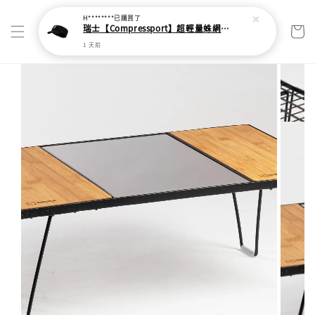
H********
已購買了
瑞士【Compressport】超輕量蛛網頭帶
1 天前