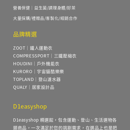
營養保健｜益生菌/調理身體/好茶
大量採購/禮贈品/客製化/經銷合作
品牌精選
ZOOT｜鐵人運動衣
COMPRESSPORT｜三鐵壓縮衣
HOUDINI｜戶外機能衣
KURORO｜宇宙貓酷樂樂
TOPLAND｜登山濾水器
QUALY｜居家設計品
D1easyshop
D1easyshop 精選館，包含運動、登山、生活選物各
類商品，一次滿足於您的挑剔需求，在選品上也是把