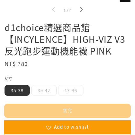
1
/
7
d1choice精選商品館
【INCYLENCE】HIGH-VIZ V3
反光跑步運動機能襪 PINK
Regular
NT$ 780
售完
price
尺寸
35-38
39-42
43-46
售完
Add to wishlist