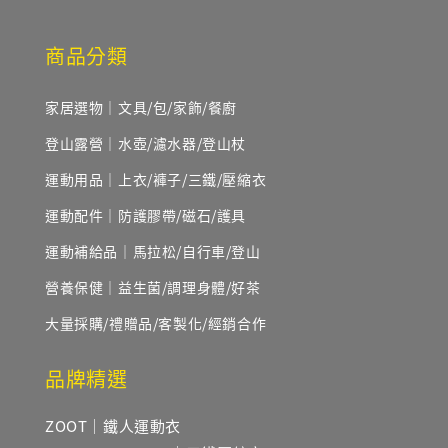
商品分類
家居選物｜文具/包/家飾/餐廚
登山露營｜水壺/濾水器/登山杖
運動用品｜上衣/褲子/三鐵/壓縮衣
運動配件｜防護膠帶/磁石/護具
運動補給品｜馬拉松/自行車/登山
營養保健｜益生菌/調理身體/好茶
大量採購/禮贈品/客製化/經銷合作
品牌精選
ZOOT｜鐵人運動衣