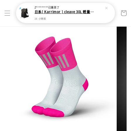
Z*********
已購買了
日系[ Karrimor ] cleave 30L 輕量野跑健走包
16 小時前