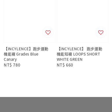
【INCYLENCE】跑步運動
【INCYLENCE】 跑步運動
機能襪 Grades Blue
機能短襪 LOOPS SHORT
Canary
WHITE GREEN
Regular
NT$ 780
Regular
NT$ 660
price
price