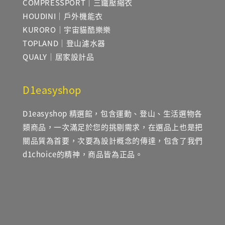
COMPRESSPORT｜三鐵壓縮衣
HOUDINI｜戶外機能衣
KURORO｜宇宙貓酷樂樂
TOPLAND｜登山濾水器
QUALY｜居家設計品
D1easyshop
D1easyshop 精選館，包含運動、登山、生活選物各
類商品，一次滿足於您的挑剔需求，在選品上也是把
關品質為首要，次要為設計概念的傳達，包含了我們
d1choice的精神，商品皆為正品。