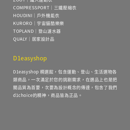
COMPRESSPORT｜三鐵壓縮衣
HOUDINI｜戶外機能衣
KURORO｜宇宙貓酷樂樂
TOPLAND｜登山濾水器
QUALY｜居家設計品
D1easyshop
D1easyshop 精選館，包含運動、登山、生活選物各
類商品，一次滿足於您的挑剔需求，在選品上也是把
關品質為首要，次要為設計概念的傳達，包含了我們
d1choice的精神，商品皆為正品。