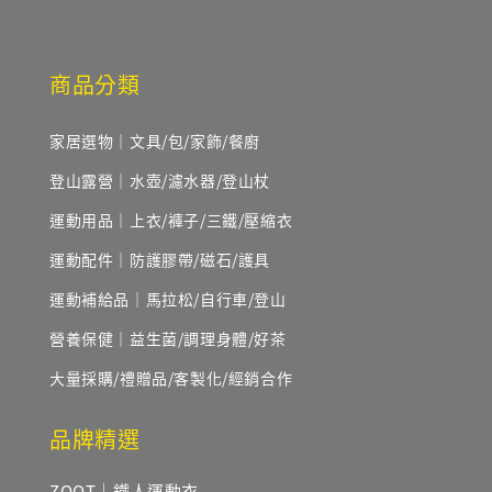
商品分類
家居選物｜文具/包/家飾/餐廚
登山露營｜水壺/濾水器/登山杖
運動用品｜上衣/褲子/三鐵/壓縮衣
運動配件｜防護膠帶/磁石/護具
運動補給品｜馬拉松/自行車/登山
營養保健｜益生菌/調理身體/好茶
大量採購/禮贈品/客製化/經銷合作
品牌精選
ZOOT｜鐵人運動衣