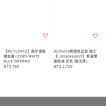
【INCYLENCE】跑步運動
d1choice精選商品館 瑞士
機能襪 LOOPS WHITE
【Compressport】輕量雙
BLUE INFERNO
層跑褲 女款 (極光黑)
Regular
NT$ 780
Regular
NT$ 2,700
price
price