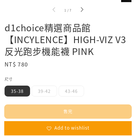
1
/
7
d1choice精選商品館
【INCYLENCE】HIGH-VIZ V3
反光跑步機能襪 PINK
Regular
NT$ 780
售完
price
尺寸
35-38
39-42
43-46
售完
Add to wishlist