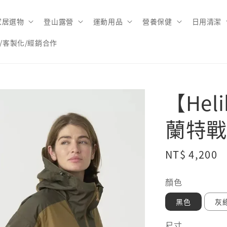
家居選物
登山露營
運動用品
營養保健
日用清潔
/客製化/經銷合作
【Hel
蘭特戰
Regular
NT$ 4,200
price
顏色
黑色
灰
尺寸