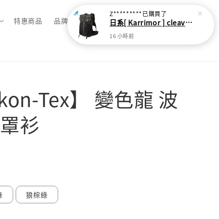
Z*********
已購買了
特惠商品
品牌總覽
日系[ Karrimor ] cleave 30L 輕量野跑健走包
16 小時前
ikon-Tex】 變色龍 波
罩衫
售完
綠
狼棕綠