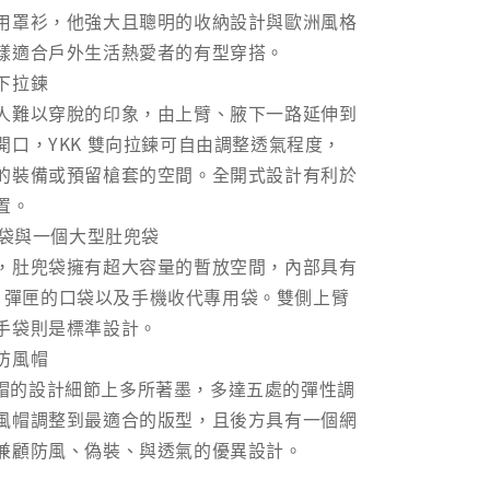
用罩衫，他強大且聰明的收納設計與歐洲風格
樣適合戶外生活熱愛者的有型穿搭。
下拉鍊
人難以穿脫的印象，由上臂、腋下一路延伸到
開口，YKK 雙向拉鍊可自由調整透氣程度，
的裝備或預留槍套的空間。全開式設計有利於
置。
口袋與一個大型肚兜袋
，肚兜袋擁有超大容量的暫放空間，內部具有
56 彈匣的口袋以及手機收代專用袋。雙側上臂
手袋則是標準設計。
防風帽
在防風帽的設計細節上多所著墨，多達五處的彈性調
風帽調整到最適合的版型，且後方具有一個網
兼顧防風、偽裝、與透氣的優異設計。