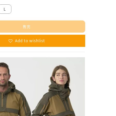
L
售完
Add to wishlist