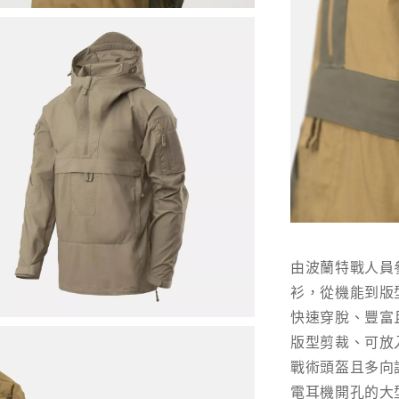
由波蘭特戰人員
衫，從機能到版
快速穿脫、豐富
版型剪裁、可放
戰術頭盔且多向
電耳機開孔的大型