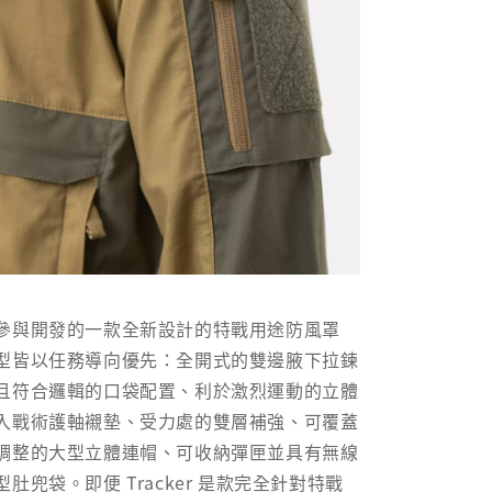
參與開發的一款全新設計的特戰用途防風罩
型皆以任務導向優先：全開式的雙邊腋下拉鍊
且符合邏輯的口袋配置、利於激烈運動的立體
入戰術護軸襯墊、受力處的雙層補強、可覆蓋
調整的大型立體連帽、可收納彈匣並具有無線
肚兜袋。即便 Tracker 是款完全針對特戰