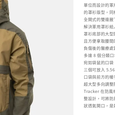
單位而設計的軍
的罩衫版型，同
全開式的雙邊腋
解決軍用罩衫給
罩衫底部的大型
且方便拿取腰間
負傷後的醫療處
多達 8 個分類
宛如袋鼠的口袋
三個可放入 5.
口袋與前方的暖
超大型多向調整
Tracker 
整設計，可將防
狀透氣開口，是