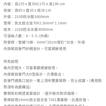
內帳：長235 x 寬300/275 x 高190 cm
收納：長80 x 寬30 x 高30 cm
外帳：210D防水壓3000mm
營桿：航太鋁合金7001 16mm*1.1mm
底布：210D防水水壓3000mm
可容納人數：4 ~ 5 人 (內帳)
附營桿、營繩*6條、6mm*20cm營釘*20支、外袋
內掛帳前後門紗網設計，可當網屋使用
特色說明
帳內空間大，可當客廳網屋使用。
內掛帳前後門大D型設計，方便進出。
前後門通風口設計，帳上頂布雙重隔熱 、防止結露。(專用隔
熱頂布為選購品)
雙側有紗網透氣窗設計 、提升帳內對流循環。
營桿採用16mm航太鋁合金 7001重量輕、抗風性強。
內帳前後電線拉鍊口設計， 方便您將電線從外穿入。