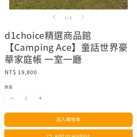
1
/
1
d1choice精選商品館
【Camping Ace】童話世界豪
華家庭帳 一室一廳
Regular
NT$ 19,800
price
數量
加入購物車
Add to wishlist