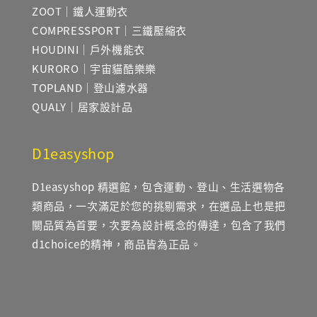
ZOOT｜鐵人運動衣
COMPRESSPORT｜三鐵壓縮衣
HOUDINI｜戶外機能衣
KURORO｜宇宙貓酷樂樂
TOPLAND｜登山濾水器
QUALY｜居家設計品
D1easyshop
D1easyshop 精選館，包含運動、登山、生活選物各
類商品，一次滿足於您的挑剔需求，在選品上也是把
關品質為首要，次要為設計概念的傳達，包含了我們
d1choice的精神，商品皆為正品。