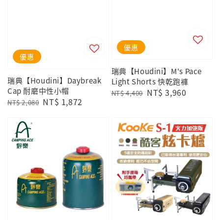
優惠
優惠
瑞典【Houdini】M's Pace
瑞典【Houdini】Daybreak
Light Shorts 快乾跑褲
Cap 耐磨中性小帽
Regular
Sale
NT$ 3,960
NT$ 4,400
Regular
Sale
NT$ 1,872
NT$ 2,080
price
price
price
price