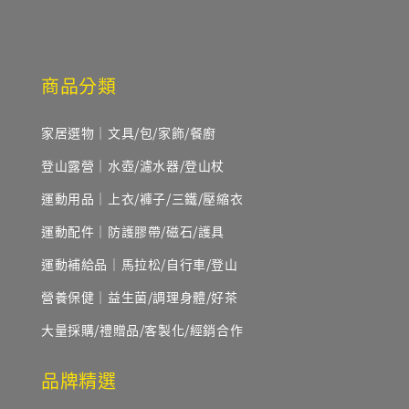
商品分類
家居選物｜文具/包/家飾/餐廚
登山露營｜水壺/濾水器/登山杖
運動用品｜上衣/褲子/三鐵/壓縮衣
運動配件｜防護膠帶/磁石/護具
運動補給品｜馬拉松/自行車/登山
營養保健｜益生菌/調理身體/好茶
大量採購/禮贈品/客製化/經銷合作
品牌精選