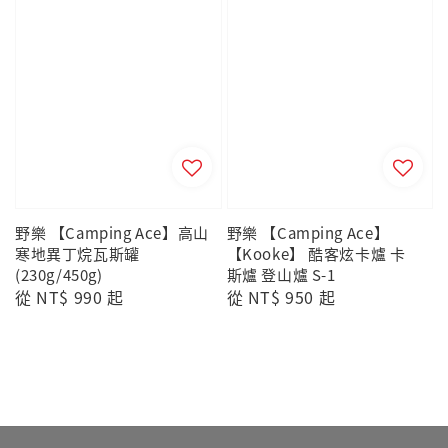
野樂 【Camping Ace】高山
野樂 【Camping Ace】
寒地異丁烷瓦斯罐
【Kooke】 酷客炫卡爐 卡
(230g/450g)
斯爐 登山爐 S-1
Regular
從
NT$ 990
起
Regular
從
NT$ 950
起
price
price