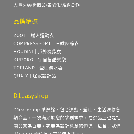
大量採購/禮贈品/客製化/經銷合作
品牌精選
ZOOT｜鐵人運動衣
COMPRESSPORT｜三鐵壓縮衣
HOUDINI｜戶外機能衣
KURORO｜宇宙貓酷樂樂
TOPLAND｜登山濾水器
QUALY｜居家設計品
D1easyshop
D1easyshop 精選館，包含運動、登山、生活選物各
類商品，一次滿足於您的挑剔需求，在選品上也是把
關品質為首要，次要為設計概念的傳達，包含了我們
d1choice的精神，商品皆為正品。