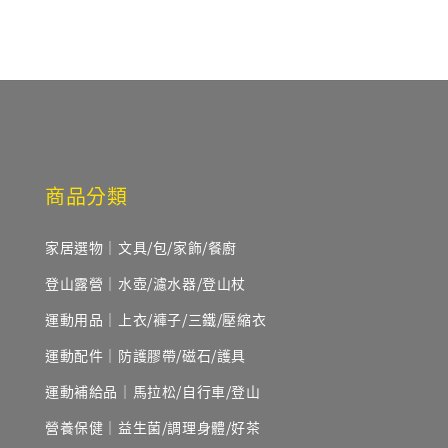
商品分類
家居選物｜文具/包/家飾/餐廚
登山露營｜水壺/濾水器/登山杖
運動用品｜上衣/褲子/三鐵/壓縮衣
運動配件｜防護膠帶/磁石/護具
運動補給品｜馬拉松/自行車/登山
營養保健｜益生菌/調理身體/好茶