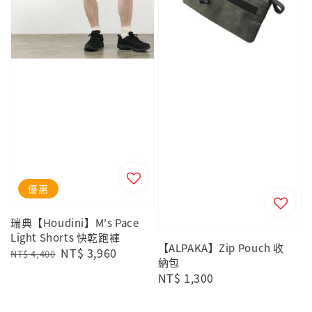
優惠
瑞典【Houdini】M's Pace
Light Shorts 快乾跑褲
【ALPAKA】Zip Pouch 收
Regular
Sale
NT$ 3,960
NT$ 4,400
納包
price
price
Regular
NT$ 1,300
price