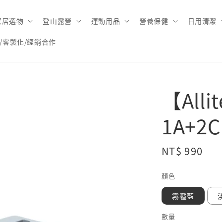
家居選物
登山露營
運動用品
營養保健
日用清潔
/客製化/經銷合作
【Alli
1A+
Regular
NT$ 990
price
顏色
霧霾藍
數量