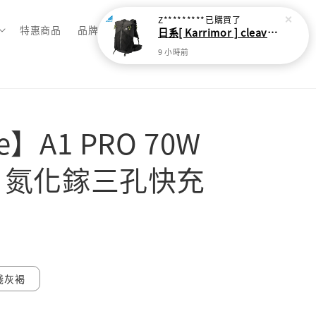
Z*********
已購買了
特惠商品
品牌總覽
日系[ Karrimor ] cleave 30L 輕量野跑健走包
9 小時前
te】A1 PRO 70W
2C 氮化鎵三孔快充
淺灰褐