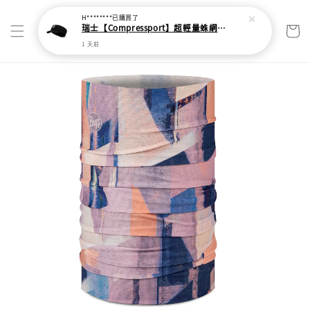
H********
已購買了
瑞士【Compressport】超輕量蛛網頭帶
1 天前