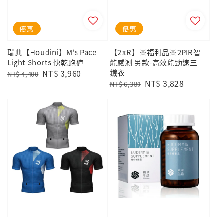
優惠
優惠
瑞典【Houdini】M's Pace
【2πR】※福利品※2PIR智
Light Shorts 快乾跑褲
能感測 男款-高效能勁速三
Regular
Sale
NT$ 3,960
鐵衣
NT$ 4,400
Regular
Sale
NT$ 3,828
price
price
NT$ 6,380
price
price