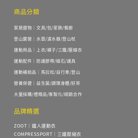
商品分類
家居選物｜文具/包/家飾/餐廚
登山露營｜水壺/濾水器/登山杖
運動用品｜上衣/褲子/三鐵/壓縮衣
運動配件｜防護膠帶/磁石/護具
運動補給品｜馬拉松/自行車/登山
營養保健｜益生菌/調理身體/好茶
大量採購/禮贈品/客製化/經銷合作
品牌精選
ZOOT｜鐵人運動衣
COMPRESSPORT｜三鐵壓縮衣