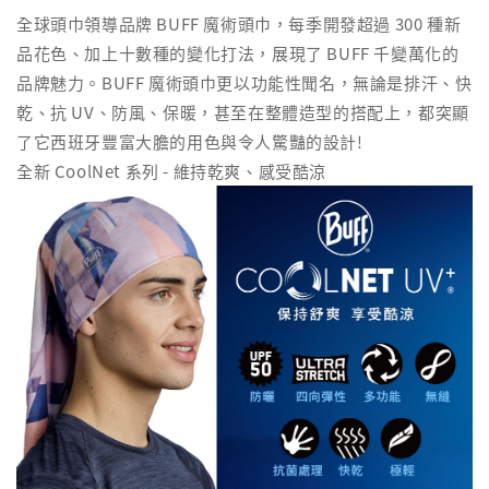
全球頭巾領導品牌 BUFF 魔術頭巾，每季開發超過 300 種新
品花色、加上十數種的變化打法，展現了 BUFF 千變萬化的
品牌魅力。BUFF 魔術頭巾更以功能性聞名，無論是排汗、快
乾、抗 UV、防風、保暖，甚至在整體造型的搭配上，都突顯
了它西班牙豐富大膽的用色與令人驚豔的設計!
全新 CoolNet 系列 - 維持乾爽、感受酷涼