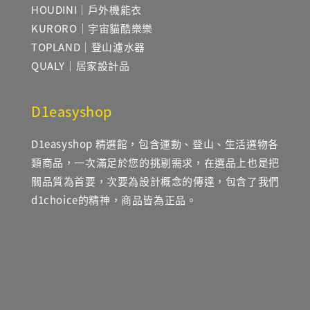
HOUDINI｜戶外機能衣
KURORO｜宇宙貓酷樂樂
TOPLAND｜登山濾水器
QUALY｜居家設計品
D1easyshop
D1easyshop 精選館，包含運動、登山、生活選物各
類商品，一次滿足於您的挑剔需求，在選品上也是把
關品質為首要，次要為設計概念的傳達，包含了我們
d1choice的精神，商品皆為正品。