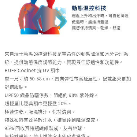
來自瑞士動態的控溫科技是革命性的動態降溫和水分管理系
統，提供動態溫度調節能力，實現最佳舒適性和功能性。
BUFF Coolnet 抗 UV 頭巾
單一尺寸約 50-58 cm，四向彈性布高延展性，配戴起來更加
舒適服貼。
UPF50 織品防曬係數，阻絕約 98% 紫外線。
超輕量比經典頭巾更輕盈 20%。
極速快乾，吸濕排汗，保持清爽。
特殊布料有效蒸散汗水，確實達到降溫涼感。
95% 回收寶特瓶纖維製成，友善地球。
無接縫設計：防止纖維突出使皮膚搔癢。