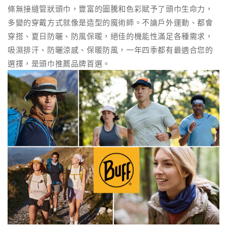
條無接縫管狀頭巾，豐富的圖騰和色彩賦予了頭巾生命力，
多變的穿戴方式就像是造型的魔術師。不論戶外運動、都會
穿搭、夏日防曬、防風保暖，絕佳的機能性滿足各種需求，
吸濕排汗、防曬涼感、保暖防風，一年四季都有最適合您的
選擇，是頭巾推薦品牌首選。