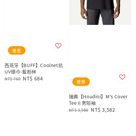
優惠
西班牙【BUFF】Coolnet抗
UV頭巾-藍粉林
Regular
Sale
NT$ 684
NT$ 760
優惠
price
price
瑞典【Houdini】M's Cover
Tee II 男短袖
Regular
Sale
NT$ 3,582
NT$ 3,980
price
price