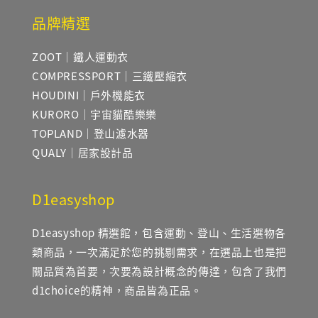
品牌精選
ZOOT｜鐵人運動衣
COMPRESSPORT｜三鐵壓縮衣
HOUDINI｜戶外機能衣
KURORO｜宇宙貓酷樂樂
TOPLAND｜登山濾水器
QUALY｜居家設計品
D1easyshop
D1easyshop 精選館，包含運動、登山、生活選物各
類商品，一次滿足於您的挑剔需求，在選品上也是把
關品質為首要，次要為設計概念的傳達，包含了我們
d1choice的精神，商品皆為正品。