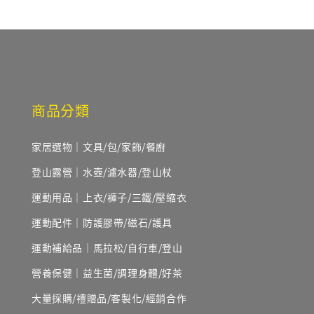
商品分類
家居選物｜文具/包/家飾/餐廚
登山露營｜水壺/濾水器/登山杖
運動用品｜上衣/褲子/三鐵/壓縮衣
運動配件｜防護膠帶/磁石/護具
運動補給品｜馬拉松/自行車/登山
營養保健｜益生菌/調理身體/好茶
大量採購/禮贈品/客製化/經銷合作