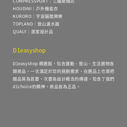
COMPRESSPORT｜三鐵壓縮衣
HOUDINI｜戶外機能衣
KURORO｜宇宙貓酷樂樂
TOPLAND｜登山濾水器
QUALY｜居家設計品
D1easyshop
D1easyshop 精選館，包含運動、登山、生活選物各
類商品，一次滿足於您的挑剔需求，在選品上也是把
關品質為首要，次要為設計概念的傳達，包含了我們
d1choice的精神，商品皆為正品。