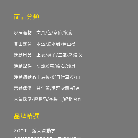
商品分類
家居選物｜文具/包/家飾/餐廚
登山露營｜水壺/濾水器/登山杖
運動用品｜上衣/褲子/三鐵/壓縮衣
運動配件｜防護膠帶/磁石/護具
運動補給品｜馬拉松/自行車/登山
營養保健｜益生菌/調理身體/好茶
大量採購/禮贈品/客製化/經銷合作
品牌精選
ZOOT｜鐵人運動衣