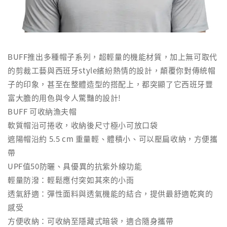
BUFF推出多種帽子系列，超輕量的機能材質，加上無可取代
的剪裁工藝與西班牙style繽紛熱情的設計，顛覆你對傳統帽
子的印象，甚至在整體造型的搭配上，都突顯了它西班牙豐
富大膽的用色與令人驚豔的設計!
BUFF 可收納漁夫帽
軟質帽沿可捲收，收納後尺寸極小可放口袋
遮陽帽沿約 5.5 cm 重量輕、體積小、可以壓扁收納，方便攜
帶
UPF值50防曬、具優異的抗紫外線功能
輕量防潑：輕鬆應付突如其來的小雨
透氣舒適：彈性面料與透氣機能的結合，提供最舒適乾爽的
感受
方便收納：可收納至隱藏式暗袋，適合隨身攜帶