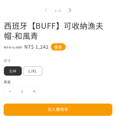
1
/
5
西班牙【BUFF】可收納漁夫
帽-和風青
Regular
Sale
NT$ 1,242
優惠
NT$ 1,380
price
price
尺寸
S/M
L/XL
數量
加入購物車