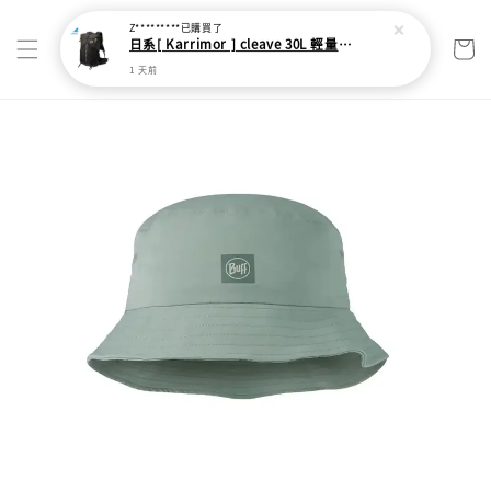
Z*********
已購買了
日系[ Karrimor ] cleave 30L 輕量野跑健走包
1 天前