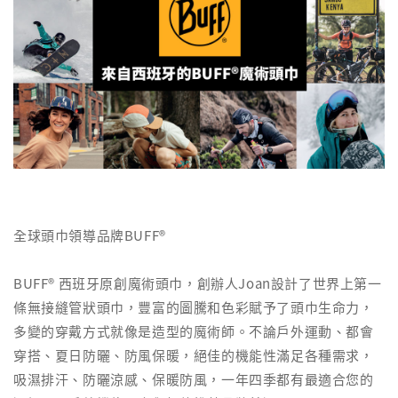
全球頭巾領導品牌BUFF®
BUFF® 西班牙原創魔術頭巾，創辦人Joan設計了世界上第一
條無接縫管狀頭巾，豐富的圖騰和色彩賦予了頭巾生命力，
多變的穿戴方式就像是造型的魔術師。不論戶外運動、都會
穿搭、夏日防曬、防風保暖，絕佳的機能性滿足各種需求，
吸濕排汗、防曬涼感、保暖防風，一年四季都有最適合您的