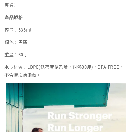
專業!
產品規格
容量：535ml
顏色：黑藍
重量：60g
水壺材質：LDPE(低密度聚乙烯，耐熱80度)，BPA-FREE，
不含環境荷爾蒙。