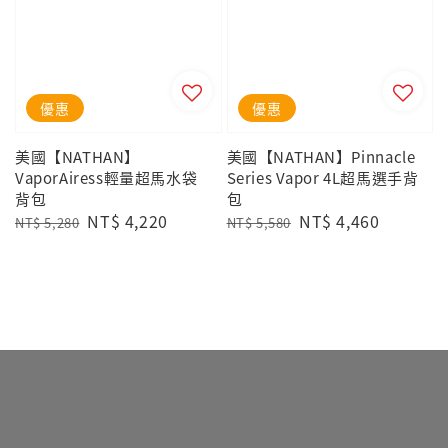
優惠
優惠
美國【NATHAN】
美國【NATHAN】Pinnacle
VaporAiress輕量超馬水袋
Series Vapor 4L超馬選手背
背包
包
Regular
Sale
NT$ 4,220
Regular
Sale
NT$ 4,460
NT$ 5,280
NT$ 5,580
price
price
price
price