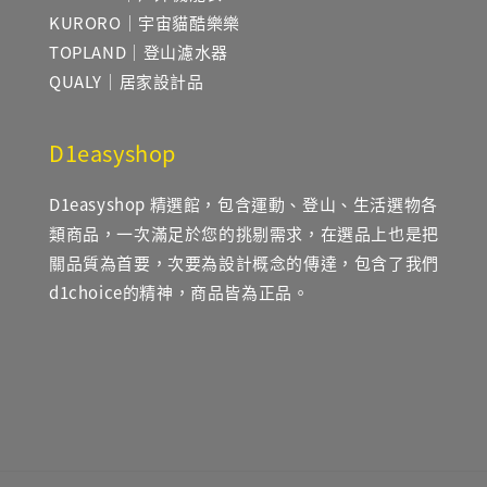
KURORO｜宇宙貓酷樂樂
TOPLAND｜登山濾水器
QUALY｜居家設計品
D1easyshop
D1easyshop 精選館，包含運動、登山、生活選物各
類商品，一次滿足於您的挑剔需求，在選品上也是把
關品質為首要，次要為設計概念的傳達，包含了我們
d1choice的精神，商品皆為正品。