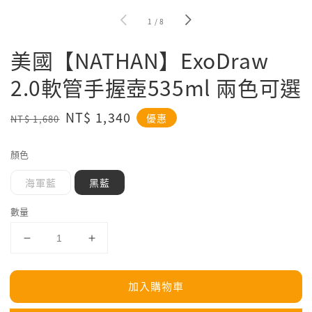
1
/
8
美國【NATHAN】ExoDraw
2.0軟管手握壺535ml 兩色可選
Regular
Sale
NT$ 1,340
優惠
NT$ 1,680
price
price
顏色
海軍藍
黑藍
數量
加入購物車