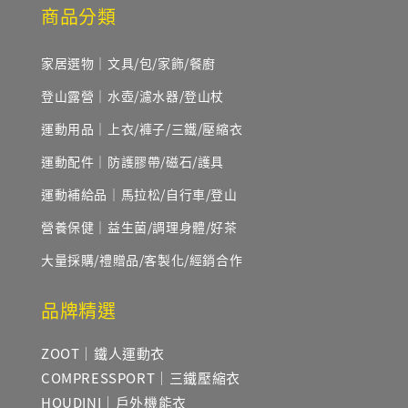
商品分類
家居選物｜文具/包/家飾/餐廚
登山露營｜水壺/濾水器/登山杖
運動用品｜上衣/褲子/三鐵/壓縮衣
運動配件｜防護膠帶/磁石/護具
運動補給品｜馬拉松/自行車/登山
營養保健｜益生菌/調理身體/好茶
大量採購/禮贈品/客製化/經銷合作
品牌精選
ZOOT｜鐵人運動衣
COMPRESSPORT｜三鐵壓縮衣
HOUDINI｜戶外機能衣