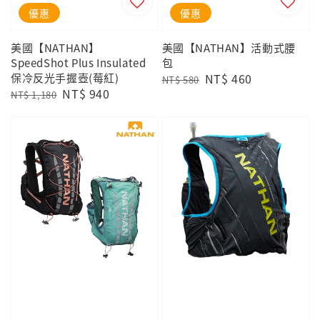
優惠
優惠
美國【NATHAN】
美國【NATHAN】活動式腰
SpeedShot Plus Insulated
包
保冷反光手握壺(莓紅)
Regular
Sale
NT$ 460
NT$ 580
Regular
Sale
NT$ 940
price
price
NT$ 1,180
price
price