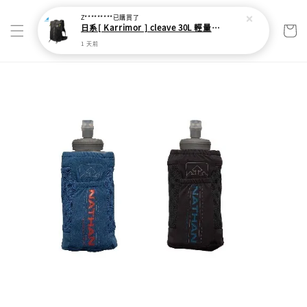
Z*********
已購買了
日系[ Karrimor ] cleave 30L 輕量野跑健走包
1 天前