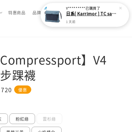
Y*********
已購買了
特惠商品
品牌總覽
日系[ Karrimor ] TC sacoche Ｌ 多功能輕旅收納袋
1 天前
ompressport】V4
步踝襪
e
 720
優惠
ce
灰
粉紅綠
雲杉綠