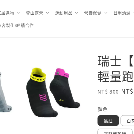
家居選物
登山露營
運動用品
營養保健
日用清潔
/客製化/經銷合作
瑞士【C
輕量跑
Regular
Sal
NT$
NT$ 800
price
pri
顏色
黑紅
白