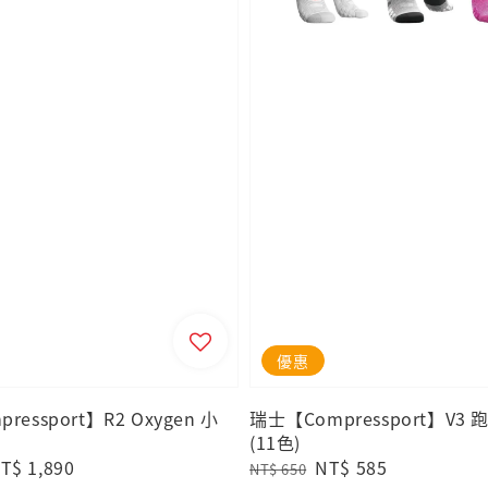
優惠
ressport】R2 Oxygen 小
瑞士【Compressport】V3
(11色)
ale
T$ 1,890
Regular
Sale
NT$ 585
NT$ 650