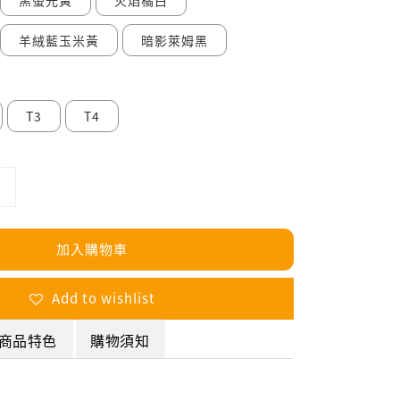
黑螢光黃
火焰橘白
羊絨藍玉米黃
暗影萊姆黑
T3
T4
加入購物車
Add to wishlist
商品特色
購物須知