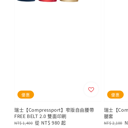
優惠
優惠
瑞士【Compressport】窄版自由腰帶
瑞士【Comp
FREE BELT 2.0 雙面印刷
腿套
Regular
Sale
從
NT$ 980
起
Regular
S
N
NT$ 1,400
NT$ 2,100