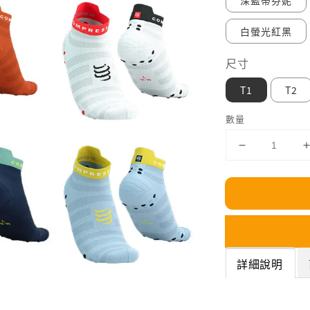
深藍蒂芬妮
白螢光紅黑
尺寸
T1
T2
數量
詳細說明