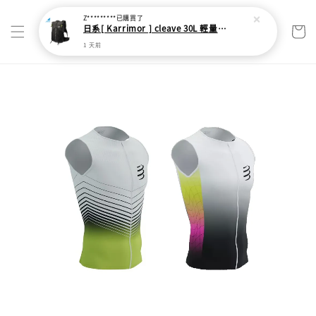
Z*********
已購買了
日系[ Karrimor ] cleave 30L 輕量野跑健走包
1 天前