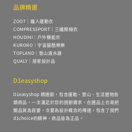
品牌精選
ZOOT｜鐵人運動衣
COMPRESSPORT｜三鐵壓縮衣
HOUDINI｜戶外機能衣
KURORO｜宇宙貓酷樂樂
TOPLAND｜登山濾水器
QUALY｜居家設計品
D1easyshop
D1easyshop 精選館，包含運動、登山、生活選物各
類商品，一次滿足於您的挑剔需求，在選品上也是把
關品質為首要，次要為設計概念的傳達，包含了我們
d1choice的精神，商品皆為正品。