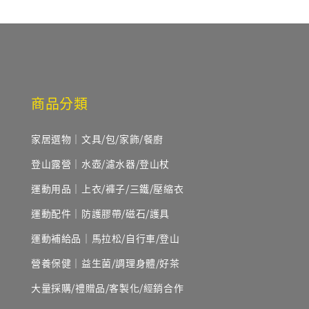
商品分類
家居選物｜文具/包/家飾/餐廚
登山露營｜水壺/濾水器/登山杖
運動用品｜上衣/褲子/三鐵/壓縮衣
運動配件｜防護膠帶/磁石/護具
運動補給品｜馬拉松/自行車/登山
營養保健｜益生菌/調理身體/好茶
大量採購/禮贈品/客製化/經銷合作