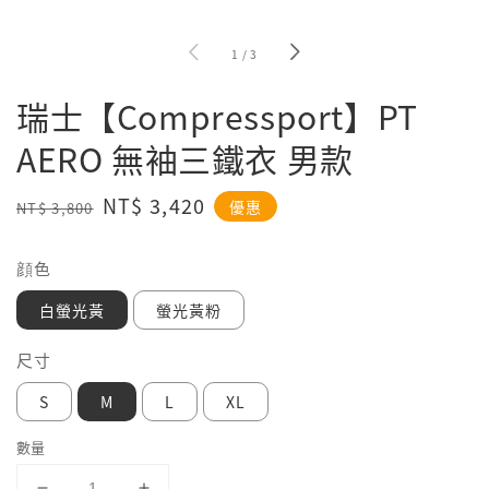
1
/
3
瑞士【Compressport】PT
AERO 無袖三鐵衣 男款
Regular
Sale
NT$ 3,420
優惠
NT$ 3,800
price
price
顔色
白螢光黃
螢光黃粉
尺寸
S
M
L
XL
數量