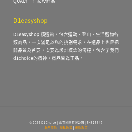
QUALY｜居家設計品
D1easyshop
D1easyshop 精選館，包含運動、登山、生活選物各
類商品，一次滿足於您的挑剔需求，在選品上也是把
關品質為首要，次要為設計概念的傳達，包含了我們
d1choice的精神，商品皆為正品。
© 2026 D1Choice | 嘉宜國際有限公司 | 54875649
服務條款
|
隱私政策
|
退款政策