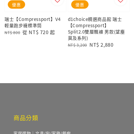
優惠
優惠
瑞士【Compressport】V4
d1choice精選商品館 瑞士
輕量跑步襪標準筒
【Compressport】
Regular
Sale
從
NT$ 720
起
Split2.0雙層飄褲 男款(望塵
NT$ 800
莫及系列)
price
price
Regular
Sale
NT$ 2,880
NT$ 3,200
price
price
商品分類
家居選物｜文具/包/家飾/餐廚