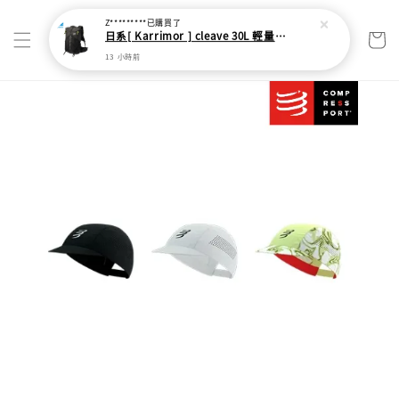
Z*********
已購買了
日系[ Karrimor ] cleave 30L 輕量野跑健走包
13 小時前