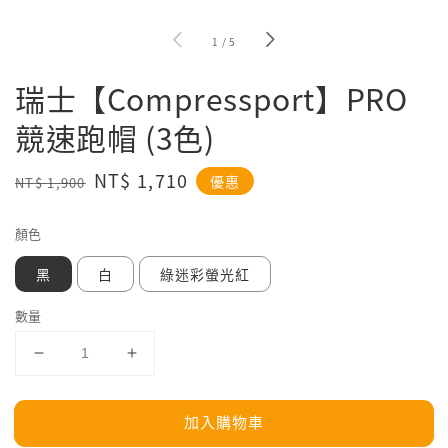
1
/
5
瑞士【Compressport】PRO
競速跑帽 (3色)
Regular
Sale
NT$ 1,710
優惠
NT$ 1,900
price
price
顏色
黑
白
綠迷彩螢光紅
數量
加入購物車