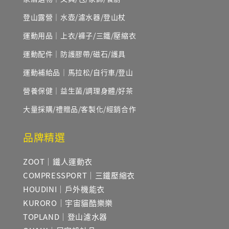
登山露營｜水壺/濾水器/登山杖
運動用品｜上衣/褲子/三鐵/壓縮衣
運動配件｜防護膠帶/磁石/護具
運動補給品｜馬拉松/自行車/登山
營養保健｜益生菌/調理身體/好茶
大量採購/禮贈品/客製化/經銷合作
品牌精選
ZOOT｜鐵人運動衣
COMPRESSPORT｜三鐵壓縮衣
HOUDINI｜戶外機能衣
KURORO｜宇宙貓酷樂樂
TOPLAND｜登山濾水器