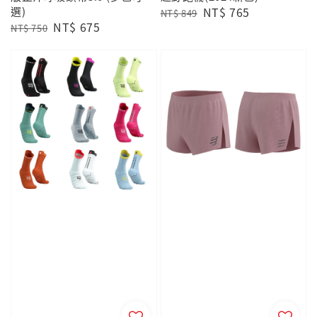
選)
Regular
Sale
NT$ 765
NT$ 849
Regular
Sale
NT$ 675
price
price
NT$ 750
price
price