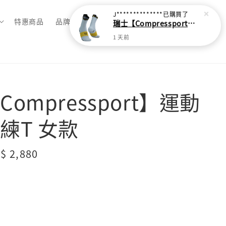
J**************
已購買了
特惠商品
品牌總覽
瑞士【Compressport】V4 越野跑襪(2024新色)
1 天前
ompressport】運動
練T 女款
le
$ 2,880
售完
ice