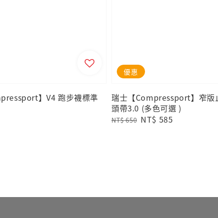
優惠
ressport】V4 跑步襪標準
瑞士【Compressport】窄
頭帶3.0 (多色可選 )
Regular
Sale
NT$ 585
NT$ 650
price
price