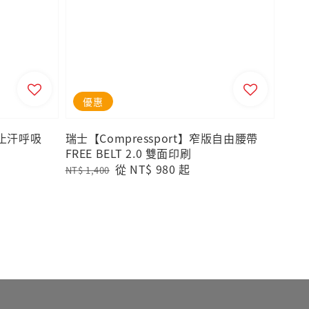
優惠
版止汗呼吸
瑞士【Compressport】窄版自由腰帶
FREE BELT 2.0 雙面印刷
Regular
Sale
從
NT$ 980
起
NT$ 1,400
price
price