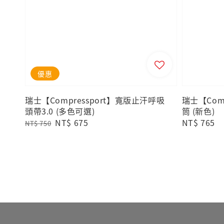
優惠
瑞士【Compressport】寬版止汗呼吸
瑞士【Comp
頭帶3.0 (多色可選)
筒 (新色)
Regular
Sale
NT$ 675
Regular
NT$ 765
NT$ 750
price
price
price