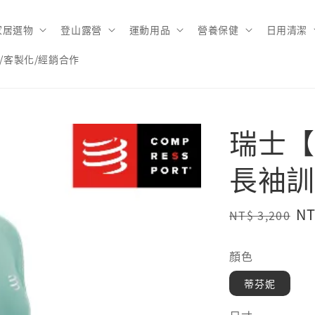
家居選物
登山露營
運動用品
營養保健
日用清潔
/客製化/經銷合作
瑞士【C
長袖訓
Regular
Sa
NT
NT$ 3,200
price
pr
顏色
蒂芬妮