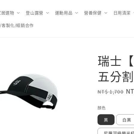
家居選物
登山露營
運動用品
營養保健
日用清潔
/客製化/經銷合作
瑞士【C
五分割
Regular
Sa
NT
NT$ 1,700
price
pr
顏色
黑
白黑
尼羅河綠螢光