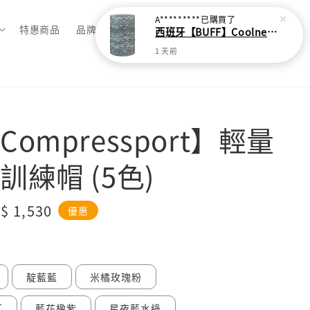
A*********
已購買了
特惠商品
品牌總覽
西班牙【BUFF】Coolnet抗UV頭巾-灰色波紋
1 天前
ompressport】輕量
訓練帽 (5色)
le
$ 1,530
優惠
ice
靛藍藍
米橘玫瑰粉
紅
藍花楹紫
星夜藍水綠