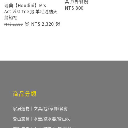
具 戶外餐碗
瑞典【Houdini】M's
Regular
NT$ 800
Activist Tee 男 羊毛混紡天
price
絲短袖
Regular
Sale
從
NT$ 2,320
起
NT$ 2,580
price
price
商品分類
家居選物｜文具/包/家飾/餐廚
登山露營｜水壺/濾水器/登山杖