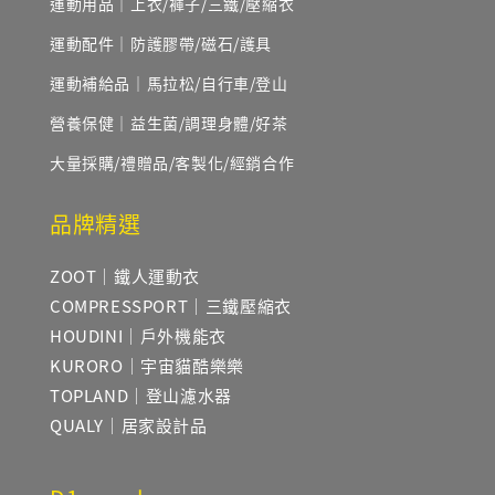
運動用品｜上衣/褲子/三鐵/壓縮衣
運動配件｜防護膠帶/磁石/護具
運動補給品｜馬拉松/自行車/登山
營養保健｜益生菌/調理身體/好茶
大量採購/禮贈品/客製化/經銷合作
品牌精選
ZOOT｜鐵人運動衣
COMPRESSPORT｜三鐵壓縮衣
HOUDINI｜戶外機能衣
KURORO｜宇宙貓酷樂樂
TOPLAND｜登山濾水器
QUALY｜居家設計品