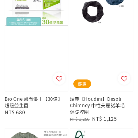
優惠
Bio One 碧而優｜【30億】
瑞典【Houdini】Desoli
超級益生菌
Chimney 中性美麗諾羊毛
Regular
NT$ 680
保暖脖圍
Regular
Sale
NT$ 1,125
price
NT$ 1,250
price
price