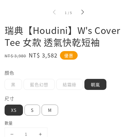
1
/
5
瑞典【Houdini】W's Cover
Tee 女款 透氣快乾短袖
Regular
Sale
NT$ 3,582
優惠
NT$ 3,980
price
price
顏色
黑
藍色幻想
結霜綠
朝嵐
尺寸
XS
S
M
數量