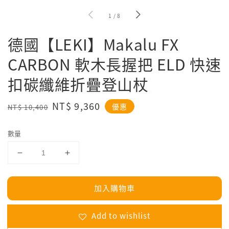
1
/
8
德國【LEKI】Makalu FX
CARBON 軟木長握把 ELD 快速
扣碳纖維折疊登山杖
Regular
Sale
NT$ 9,360
優惠
NT$ 10,400
price
price
數量
加入購物車
Add to wishlist