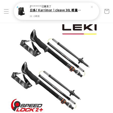
Z*********
已購買了
日系[ Karrimor ] cleave 30L 輕量野跑健走包
22 小時前