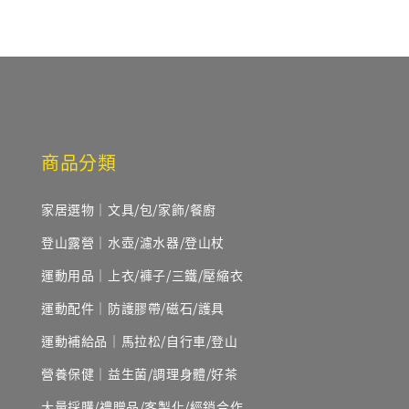
商品分類
家居選物｜文具/包/家飾/餐廚
登山露營｜水壺/濾水器/登山杖
運動用品｜上衣/褲子/三鐵/壓縮衣
運動配件｜防護膠帶/磁石/護具
運動補給品｜馬拉松/自行車/登山
營養保健｜益生菌/調理身體/好茶
大量採購/禮贈品/客製化/經銷合作