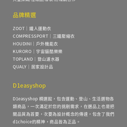
品牌精選
ZOOT｜鐵人運動衣
COMPRESSPORT｜三鐵壓縮衣
HOUDINI｜戶外機能衣
KURORO｜宇宙貓酷樂樂
TOPLAND｜登山濾水器
QUALY｜居家設計品
D1easyshop
D1easyshop 精選館，包含運動、登山、生活選物各
類商品，一次滿足於您的挑剔需求，在選品上也是把
關品質為首要，次要為設計概念的傳達，包含了我們
d1choice的精神，商品皆為正品。