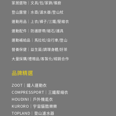
家居選物｜文具/包/家飾/餐廚
登山露營｜水壺/濾水器/登山杖
運動用品｜上衣/褲子/三鐵/壓縮衣
運動配件｜防護膠帶/磁石/護具
運動補給品｜馬拉松/自行車/登山
營養保健｜益生菌/調理身體/好茶
大量採購/禮贈品/客製化/經銷合作
品牌精選
ZOOT｜鐵人運動衣
COMPRESSPORT｜三鐵壓縮衣
HOUDINI｜戶外機能衣
KURORO｜宇宙貓酷樂樂
TOPLAND｜登山濾水器