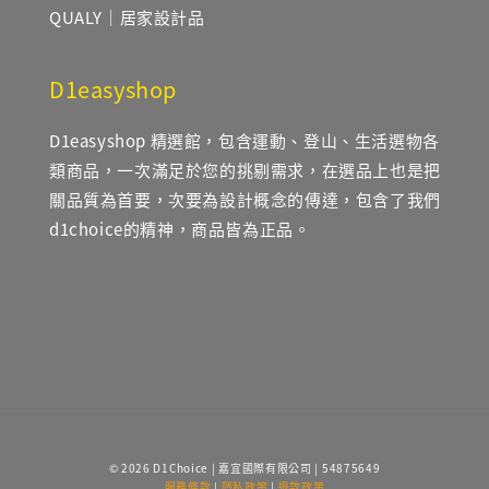
QUALY｜居家設計品
D1easyshop
D1easyshop 精選館，包含運動、登山、生活選物各
類商品，一次滿足於您的挑剔需求，在選品上也是把
關品質為首要，次要為設計概念的傳達，包含了我們
d1choice的精神，商品皆為正品。
© 2026 D1Choice | 嘉宜國際有限公司 | 54875649
服務條款
|
隱私政策
|
退款政策