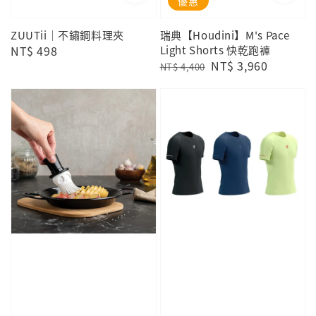
優惠
ZUUTii｜不鏽鋼料理夾
瑞典【Houdini】M's Pace
Regular
NT$ 498
Light Shorts 快乾跑褲
Regular
Sale
NT$ 3,960
price
NT$ 4,400
price
price