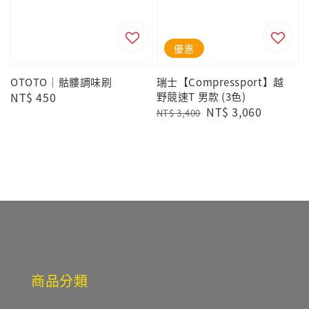
優惠
OTOTO｜骷髏調味刷
瑞士【Compressport】越
Regular
NT$ 450
野競速T 男款 (3色)
Regular
Sale
NT$ 3,060
price
NT$ 3,400
price
price
商品分類