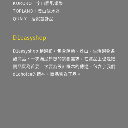
KURORO｜宇宙貓酷樂樂
TOPLAND｜登山濾水器
QUALY｜居家設計品
D1easyshop
D1easyshop 精選館，包含運動、登山、生活選物各
類商品，一次滿足於您的挑剔需求，在選品上也是把
關品質為首要，次要為設計概念的傳達，包含了我們
d1choice的精神，商品皆為正品。