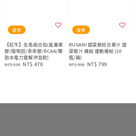
優惠
優惠
【紅牛】全馬組合包(能量果
RUGANI 甜菜根綜合果汁 甜
膠/咖啡因/乖乖膠/BCAA/聰
菜根汁 補給 運動補給 (10
勁水電力電解沖泡飲)
瓶/箱)
Regular
Sale
NT$ 470
Regular
Sale
NT$ 799
NT$ 530
NT$ 890
price
price
price
price