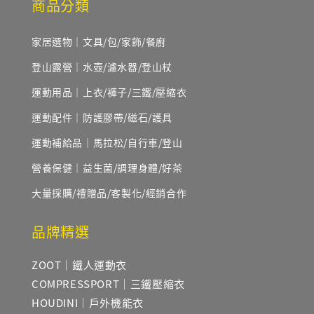
商品分類
家居選物｜文具/包/家飾/餐廚
登山露營｜水壺/濾水器/登山杖
運動用品｜上衣/褲子/三鐵/壓縮衣
運動配件｜防護膠帶/磁石/護具
運動補給品｜馬拉松/自行車/登山
營養保健｜益生菌/調理身體/好茶
大量採購/禮贈品/客製化/經銷合作
品牌精選
ZOOT｜鐵人運動衣
COMPRESSPORT｜三鐵壓縮衣
HOUDINI｜戶外機能衣