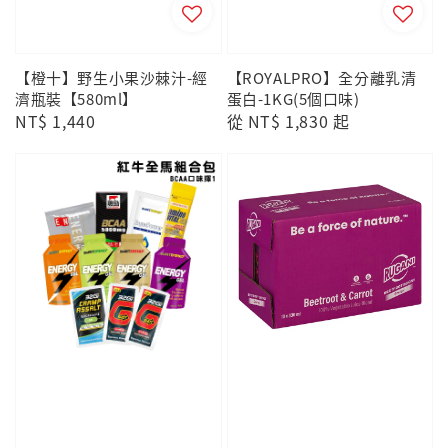
【橙十】野生小果沙棘汁-經
【ROYALPRO】全分離乳清
濟瓶裝【580ml】
蛋白-1KG(5個口味)
Regular
NT$ 1,440
Regular
從
NT$ 1,830
起
price
price