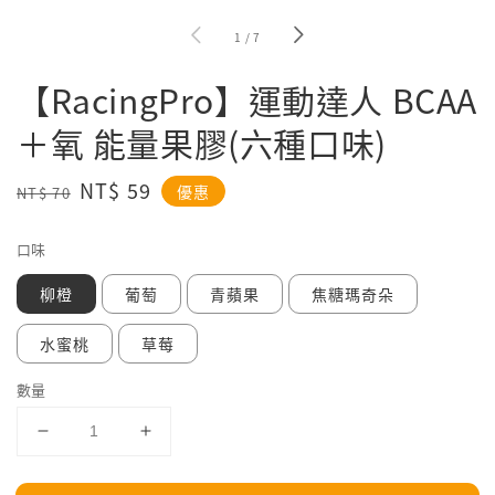
1
/
7
【RacingPro】運動達人 BCAA
＋氧 能量果膠(六種口味)
Regular
Sale
NT$ 59
優惠
NT$ 70
price
price
口味
柳橙
葡萄
青蘋果
焦糖瑪奇朵
水蜜桃
草莓
數量