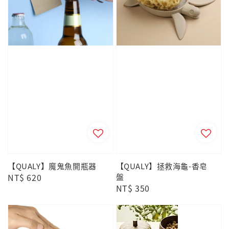
【QUALY】魔鬼魚開瓶器
【QUALY】拯救海龜-香皂
Regular
NT$ 620
盤
Regular
NT$ 350
price
price