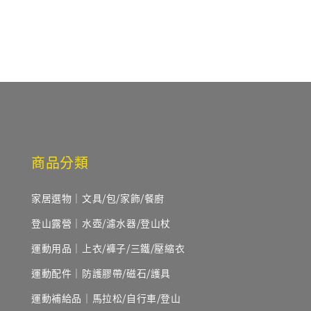
price
商品分類
家居選物｜文具/包/家飾/餐廚
登山露營｜水壺/濾水器/登山杖
運動用品｜上衣/褲子/三鐵/壓縮衣
運動配件｜防護膠帶/磁石/護具
運動補給品｜馬拉松/自行車/登山