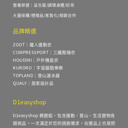
營養保健｜益生菌/調理身體/好茶
大量採購/禮贈品/客製化/經銷合作
品牌精選
ZOOT｜鐵人運動衣
COMPRESSPORT｜三鐵壓縮衣
HOUDINI｜戶外機能衣
KURORO｜宇宙貓酷樂樂
TOPLAND｜登山濾水器
QUALY｜居家設計品
D1easyshop
D1easyshop 精選館，包含運動、登山、生活選物各
類商品，一次滿足於您的挑剔需求，在選品上也是把