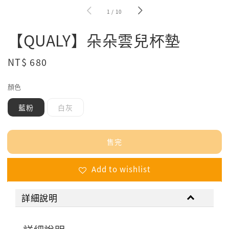
1
/
10
【QUALY】朵朵雲兒杯墊
Regular
NT$ 680
售完
price
顏色
藍粉
白灰
售完
Add to wishlist
詳細說明