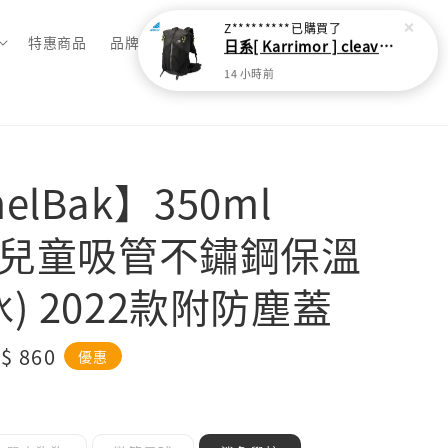
Z*********
已購買了
特惠商品
品牌總覽
日系[ Karrimor ] cleave 30L 輕量野跑健走包
14 小時前
elBak】350ml
y+兒童吸管不鏽鋼保溫
) 2022款附防塵蓋
le
$ 860
優惠
ice