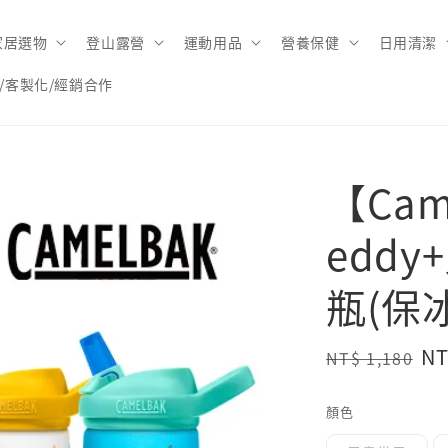
家居選物
登山露營
運動用品
營養保健
日用清潔
/客製化/經銷合作
【Cam
edd
瓶(保冰
Regular
Sa
NT
NT$ 1,180
price
pr
顏色