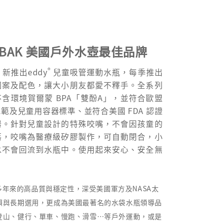
LBAK 美國戶外水壺最佳品牌
®
k 新推出eddy
兒童吸管運動水瓶，每季推出
圖案及配色，讓大小朋友都愛不釋手。全系列
含環境賀爾蒙 BPA「雙酚A」，並符合歐盟
範及兒童用容器標準、並符合美國 FDA 認證
器。針對兒童設計的特殊咬嘴，不會因孩童的
落，咬嘴為醫療級矽膠製作，可自動閉合，小
水不會回流到水瓶中。使用起來安心、安全無
ak多年來的高品質與穩定性，深受美國軍方及NASA太
賴與長期選用，更成為美國最著名的水袋水瓶領導品
登山、健行、單車、慢跑、滑雪…等戶外運動，或是