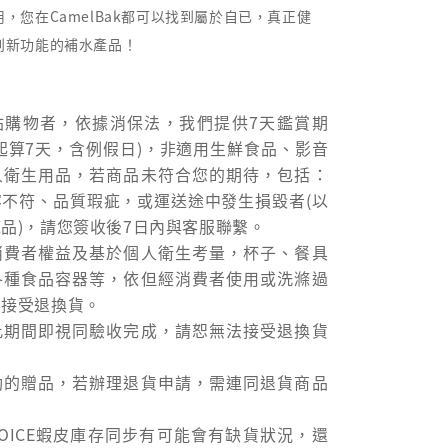
，您在CamelBak都可以找到屬於自已，真正健
創新功能的補水產品！
站購物者，依據消保法，我們提供7天鑑賞期
起算7天，含例假日)，非適用生鮮食品、影音
人衛生用品，若商品未符合您的期待，包括：
容不符、品質瑕疵，或運送途中發生損毀者(以
品)，請您簽收後7日內與客服聯繫。
消費者權益及基於個人衛生考量，杯子、餐具
各種食品容器等，依但經消費者使用或洗滌過
不接受退換貨。
此期間即視同驗收完成，請恕無法接受退換貨
動的贈品，若辦理退貨申請，需連同退貨商品
。
HOICE蝦皮庫存同步有可能會有缺貨狀況，還