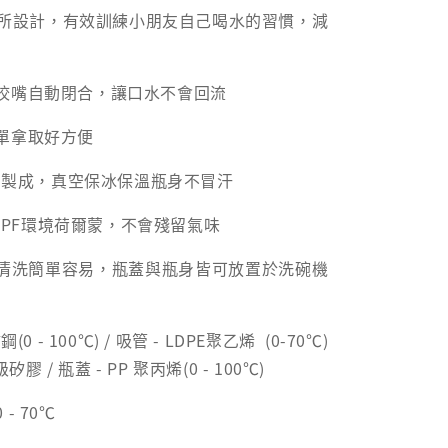
孩童所設計，有效訓練小朋友自己喝水的習慣，減
咬嘴自動閉合，讓口水不會回流
單拿取好方便
鏽鋼製成，真空保冰保溫瓶身不冒汗
S/BPF環境荷爾蒙，不會殘留氣味
清洗簡單容易，瓶蓋與瓶身皆可放置於洗碗機
(0 - 100℃) / 吸管 - LDPE聚乙烯 (0-70℃)
矽膠 / 瓶蓋 - PP 聚丙烯(0 - 100℃)
- 70℃