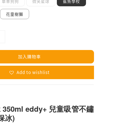
單車狗狗
微笑星球
鯊魚學校
花童樹獺
加入購物車
Add to wishlist
k 350ml eddy+ 兒童吸管不鏽
保冰)