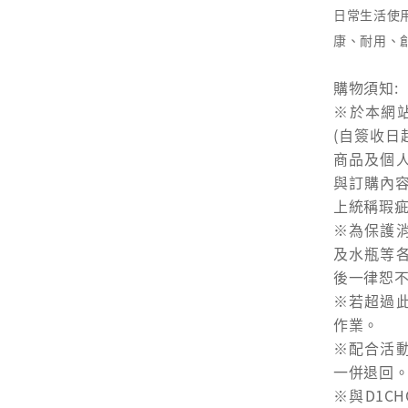
日常生活使用
康、耐用、
購物須知:
※於本網
(自簽收日
商品及個
與訂購內
上統稱瑕疵
※為保護
及水瓶等
後一律恕
※若超過
作業。
※配合活
一併退回
※與D1C