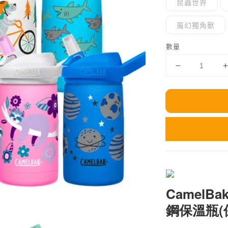
昆蟲世界
魔幻獨角獸
數量
CamelBa
鋼保溫瓶(