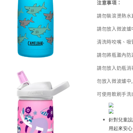
注意事項：
請勿裝滾燙熱水
請勿放入微波爐
清洗時咬嘴、吸
請勿將瓶蓋內防
請勿放入奶瓶消
勿放入微波爐中
可使用軟刷手洗
針對兒童設
用起來安心