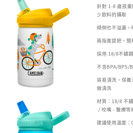
針對 1-8 歲
少飲料的攝取
傾倒也不溢漏，
兩指寬提把，簡
採用 18/8不
不含BPA/BP
容易清洗，保養
做清洗
材質：18/8 不鏽鋼
/ 咬嘴 - 醫療等級
建議使用溫度：0 