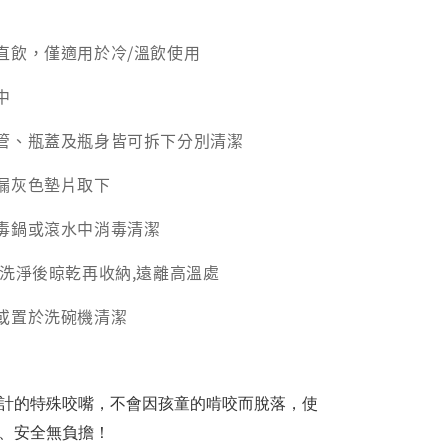
直飲，僅適用於冷/溫飲使用
中
管、瓶蓋及瓶身皆可拆下分別清潔
漏灰色墊片取下
毒鍋或滾水中消毒清潔
,洗淨後晾乾再收納,遠離高溫處
或置於洗碗機清潔
計的特殊咬嘴，不會因孩童的啃咬而脫落，使
、安全無負擔！