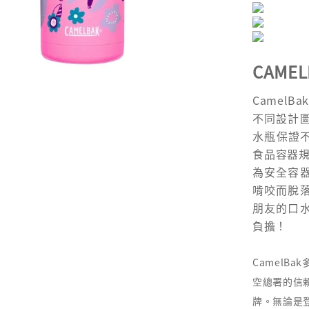
CAME
CamelBa
不同設計
水瓶保證不
食品容器規
為安全容
啃咬而脫
朋友的口
負擔！
CamelB
空總署的信
牌。無論是