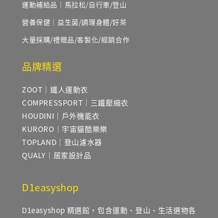
運動補給品｜馬拉松/自行車/登山
營養保健｜益生菌/調理身體/好茶
大量採購/禮贈品/客製化/經銷合作
品牌精選
ZOOT｜鐵人運動衣
COMPRESSPORT｜三鐵壓縮衣
HOUDINI｜戶外機能衣
KURORO｜宇宙貓酷樂樂
TOPLAND｜登山濾水器
QUALY｜居家設計品
D1easyshop
D1easyshop 精選館，包含運動、登山、生活選物各