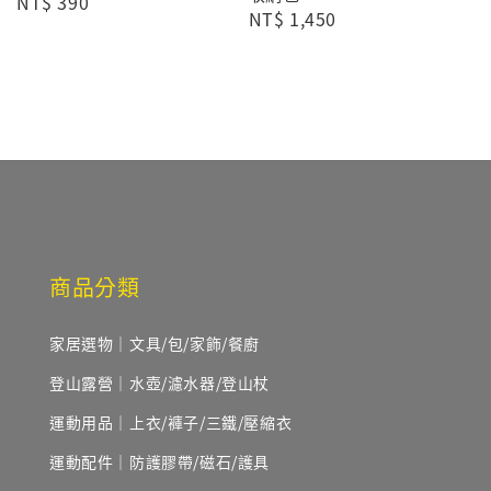
Regular
NT$ 390
Regular
NT$ 1,450
price
price
商品分類
家居選物｜文具/包/家飾/餐廚
登山露營｜水壺/濾水器/登山杖
運動用品｜上衣/褲子/三鐵/壓縮衣
運動配件｜防護膠帶/磁石/護具