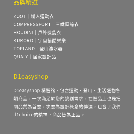
品牌精選
ZOOT｜鐵人運動衣
COMPRESSPORT｜三鐵壓縮衣
HOUDINI｜戶外機能衣
KURORO｜宇宙貓酷樂樂
TOPLAND｜登山濾水器
QUALY｜居家設計品
D1easyshop
D1easyshop 精選館，包含運動、登山、生活選物各
類商品，一次滿足於您的挑剔需求，在選品上也是把
關品質為首要，次要為設計概念的傳達，包含了我們
d1choice的精神，商品皆為正品。