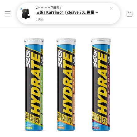
Z*********
已購買了
日系[ Karrimor ] cleave 30L 輕量野跑健走包
1 天前