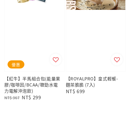
優惠
【紅牛】半馬組合包(能量果
【ROYALPRO】皇式輕餐-
膠/咖啡因/BCAA/聰勁水電
麵茶脆脆 (7入)
力電解沖泡飲)
Regular
NT$ 699
Regular
Sale
NT$ 299
price
NT$ 367
price
price