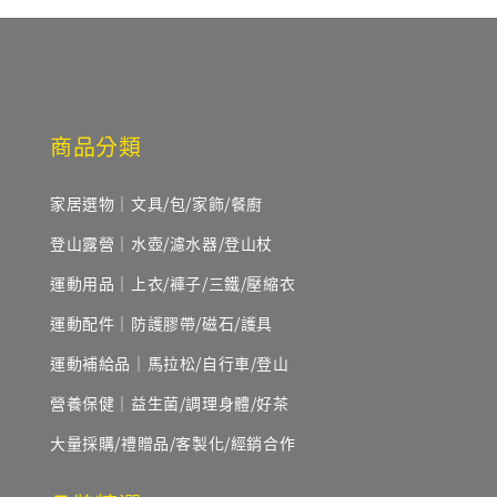
商品分類
家居選物｜文具/包/家飾/餐廚
登山露營｜水壺/濾水器/登山杖
運動用品｜上衣/褲子/三鐵/壓縮衣
運動配件｜防護膠帶/磁石/護具
運動補給品｜馬拉松/自行車/登山
營養保健｜益生菌/調理身體/好茶
大量採購/禮贈品/客製化/經銷合作