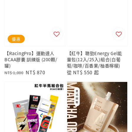
優惠
【RacingPro】運動達人
【紅牛】聰勁Energy Gel能
BCAA膠囊 訓練版 (200顆/
量包(12入/25入)組合(白葡
罐)
萄/咖啡/百香果/柚香檸檬)
Regular
Sale
NT$ 870
Regular
從
NT$ 550
起
NT$ 1,000
price
price
price