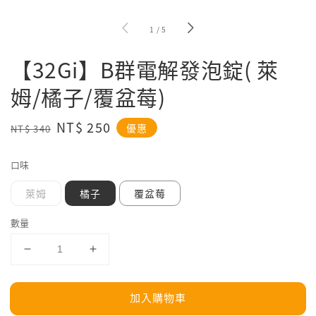
1
/
5
【32Gi】B群電解發泡錠( 萊
姆/橘子/覆盆莓)
Regular
Sale
NT$ 250
優惠
NT$ 340
price
price
口味
萊姆
橘子
覆盆莓
數量
加入購物車