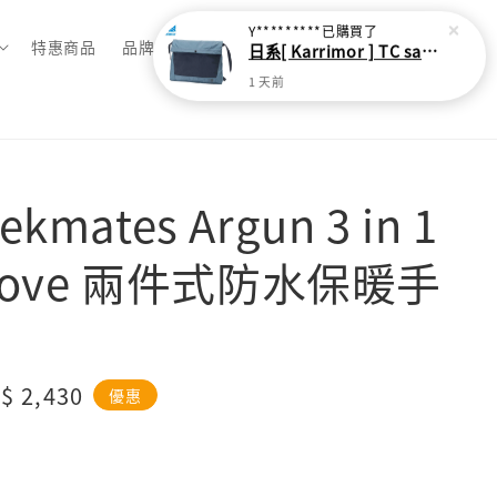
Y*********
已購買了
特惠商品
品牌總覽
日系[ Karrimor ] TC sacoche Ｌ 多功能輕旅收納袋
1 天前
kmates Argun 3 in 1
Glove 兩件式防水保暖手
le
$ 2,430
優惠
ice