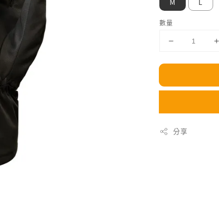
M
L
數量
分享