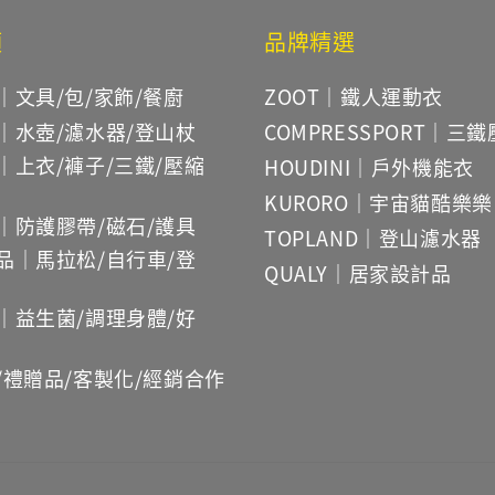
類
品牌精選
｜文具/包/家飾/餐廚
ZOOT｜鐵人運動衣
｜水壺/濾水器/登山杖
COMPRESSPORT｜三
｜上衣/褲子/三鐵/壓縮
HOUDINI｜戶外機能衣
KURORO｜宇宙貓酷樂樂
｜防護膠帶/磁石/護具
TOPLAND｜登山濾水器
品｜馬拉松/自行車/登
QUALY｜居家設計品
｜益生菌/調理身體/好
/禮贈品/客製化/經銷合作