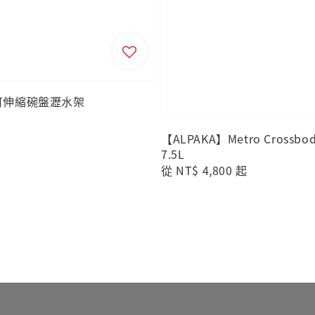
｜可伸縮碗盤瀝水架
【ALPAKA】Metro Crossb
7.5L
Regular
從
NT$ 4,800
起
price