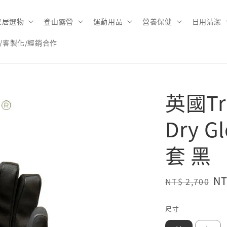
家居選物
登山露營
運動用品
營養保健
日用清潔
/客製化/經銷合作
英國Tre
Dry 
套 黑
Regular
Sa
NT
NT$ 2,700
price
pr
尺寸