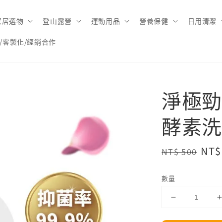
家居選物
登山露營
運動用品
營養保健
日用清潔
/客製化/經銷合作
淨極勁
酵素洗
Regular
Sal
NT$
NT$ 500
price
pri
數量