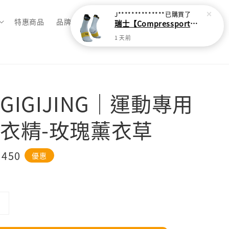
J**************
已購買了
特惠商品
品牌總覽
瑞士【Compressport】V4 越野跑襪(2024新色)
1 天前
GIGIJING｜運動專用
衣精-玫瑰薰衣草
e
 450
優惠
ce