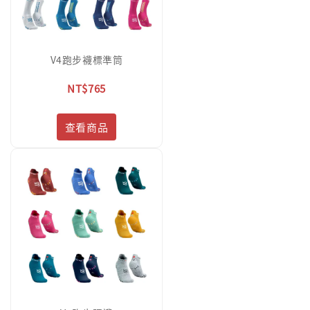
V4跑步襪標準筒
NT$765
查看商品