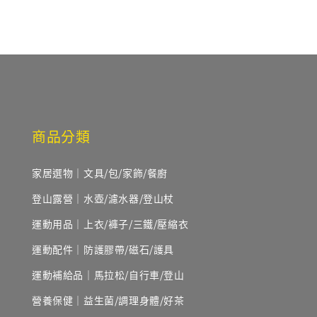
商品分類
家居選物｜文具/包/家飾/餐廚
登山露營｜水壺/濾水器/登山杖
運動用品｜上衣/褲子/三鐵/壓縮衣
運動配件｜防護膠帶/磁石/護具
運動補給品｜馬拉松/自行車/登山
營養保健｜益生菌/調理身體/好茶