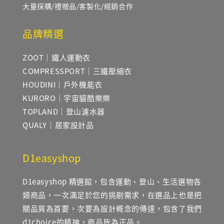
大量採購/禮贈品/客製化/經銷合作
品牌精選
ZOOT｜鐵人運動衣
COMPRESSPORT｜三鐵壓縮衣
HOUDINI｜戶外機能衣
KURORO｜宇宙貓酷樂樂
TOPLAND｜登山濾水器
QUALY｜居家設計品
D1easyshop
D1easyshop 精選館，包含運動、登山、生活選物各
類商品，一次滿足於您的挑剔需求，在選品上也是把
關品質為首要，次要為設計概念的傳達，包含了我們
d1choice的精神，商品皆為正品。