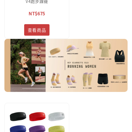
V4跑步踝襪
NT$675
查看商品