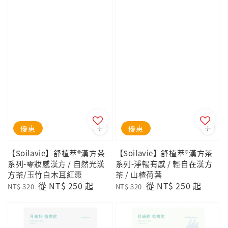
優惠
優惠
【Soilavie】舒植萃®漢方茶
【Soilavie】舒植萃®漢方茶
系列-零妝感漢方 / 自然光漢
系列-淨暢有感 / 輕自在漢方
方茶/玉竹白木耳紅棗
茶 / 山楂荷葉
Regular
Sale
從
NT$ 250
起
Regular
Sale
從
NT$ 250
起
NT$ 320
NT$ 320
price
price
price
price