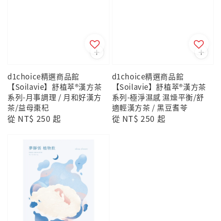
d1choice精選商品館
d1choice精選商品館
【Soilavie】舒植萃®漢方茶
【Soilavie】舒植萃®漢方茶
系列-月事調理 / 月和好漢方
系列-極淨濕感 濕燥平衡/舒
茶/益母棗杞
適輕漢方茶 / 黑豆耆苓
Regular
從
NT$ 250
起
Regular
從
NT$ 250
起
price
price