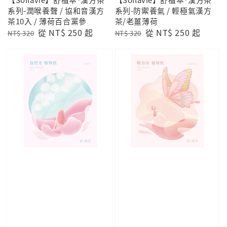
系列-潤喉養聲 / 協和音漢方
系列-防禦養氣 / 輕極氣漢方
茶10入 / 薄荷百合黨參
茶/老薑薄荷
Regular
Sale
從
NT$ 250
起
Regular
Sale
從
NT$ 250
起
NT$ 320
NT$ 320
price
price
price
price