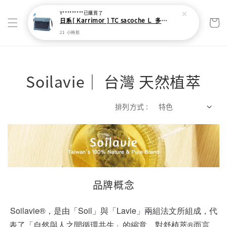
Y*********
已購買了
日系[ Karrimor ] TC sacoche Ｌ 多功能輕旅收納袋
21 小時前
Soilavie｜ 台灣 天然植萃
排列方式 :
品牌概念
Soilavie®，是由「Soil」與「Lavie」兩組法文所組成，代
表了「自然與人之間循環共生」的縮意。對舒植萃®而言，