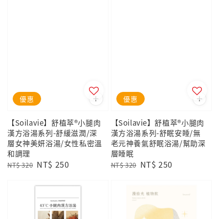
優惠
優惠
【Soilavie】舒植萃®小腿肉
【Soilavie】舒植萃®小腿肉
漢方浴湯系列-舒緩滋潤/深
漢方浴湯系列-舒眠安睡/無
層女神美妍浴湯/女性私密溫
老元神養氣舒眠浴湯/幫助深
和調理
層睡眠
Regular
Sale
NT$ 250
Regular
Sale
NT$ 250
NT$ 320
NT$ 320
price
price
price
price