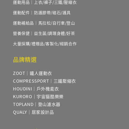
運動用品｜上衣/褲子/三鐵/壓縮衣
運動配件｜防護膠帶/磁石/護具
運動補給品｜馬拉松/自行車/登山
營養保健｜益生菌/調理身體/好茶
大量採購/禮贈品/客製化/經銷合作
品牌精選
ZOOT｜鐵人運動衣
COMPRESSPORT｜三鐵壓縮衣
HOUDINI｜戶外機能衣
KURORO｜宇宙貓酷樂樂
TOPLAND｜登山濾水器
QUALY｜居家設計品