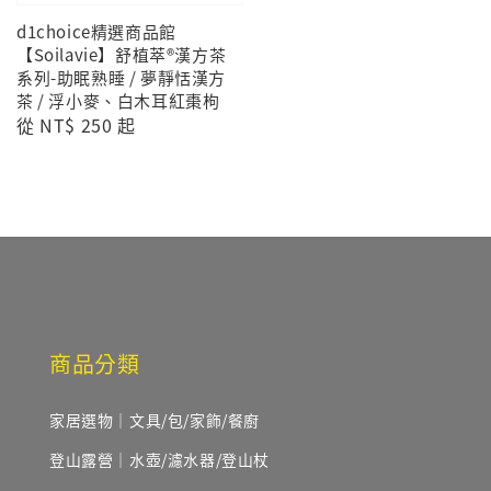
d1choice精選商品館
【Soilavie】舒植萃®漢方茶
系列-助眠熟睡 / 夢靜恬漢方
茶 / 浮小麥、白木耳紅棗枸
Regular
從
NT$ 250
起
price
商品分類
家居選物｜文具/包/家飾/餐廚
登山露營｜水壺/濾水器/登山杖