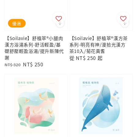
優惠
【Soilavie】舒植萃®小腿肉
【Soilavie】舒植萃®漢方茶
漢方浴湯系列-舒活輕盈/基
系列-明亮有神/漫拾光漢方
礎舒壓輕盈浴湯/提升新陳代
茶10入/菊花黃耆
謝
Regular
從
NT$ 250
起
Regular
Sale
NT$ 250
price
NT$ 320
price
price