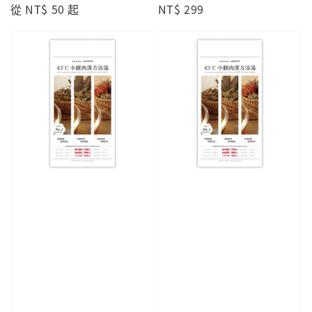
Regular
從
NT$ 50
起
Regular
NT$ 299
price
price